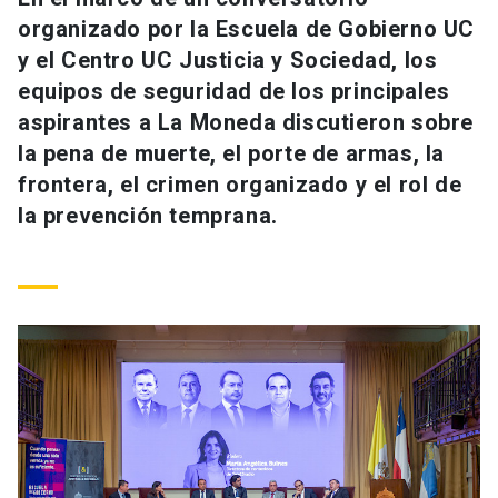
Universidad
organizado por la Escuela de Gobierno UC
y el Centro UC Justicia y Sociedad, los
keyboard_arrow_down
Información para
equipos de seguridad de los principales
aspirantes a La Moneda discutieron sobre
Futuros estudiantes
Go to english site
launch
la pena de muerte, el porte de armas, la
Estudiantes
frontera, el crimen organizado y el rol de
ACCESOS DIRECTOS
la prevención temprana.
Admisión
launch
Académicos
Mi Cuenta UC
launch
Personal
Correo UC
launch
launch
Alumni
Mi Portal UC
launch
Padres y familia
Medios
Biblioteca
launch
launch
Vecinos
Donaciones
launch