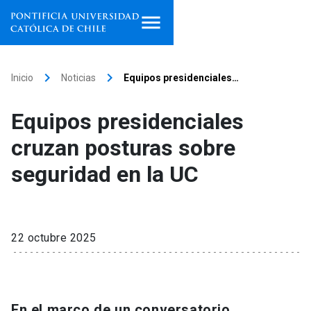
Inicio
keyboard_arrow_right
keyboard_arrow_right
Inicio
Noticias
Equipos presidenciales…
Programas de estudio
Equipos presidenciales
Facultades, escuelas e
cruzan posturas sobre
institutos
seguridad en la UC
Investigación
Internacionalización
launch
22 octubre 2025
Extensión
Vinculación
En el marco de un conversatorio