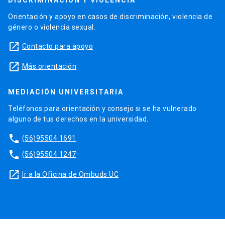
Orientación y apoyo en casos de discriminación, violencia de
género o violencia sexual.
launch
Contacto para apoyo
launch
Más orientación
MEDIACIÓN UNIVERSITARIA
Teléfonos para orientación y consejo si se ha vulnerado
alguno de tus derechos en la universidad.
phone
(56)95504 1691
phone
(56)95504 1247
launch
Ir a la Oficina de Ombuds UC