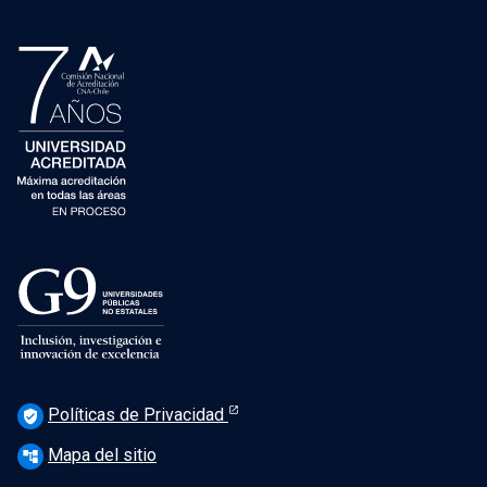
Políticas de Privacidad
verified_user
Mapa del sitio
account_tree