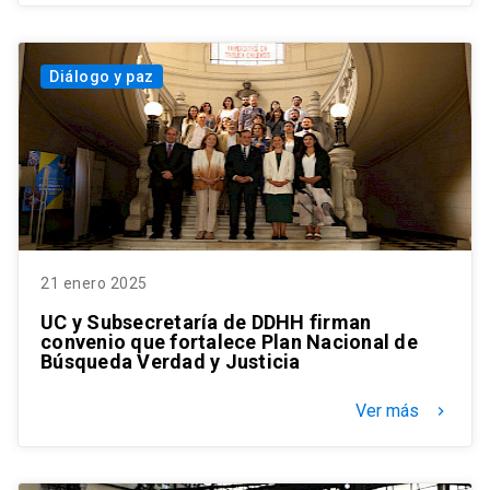
Diálogo y paz
21 enero 2025
UC y Subsecretaría de DDHH firman
convenio que fortalece Plan Nacional de
Búsqueda Verdad y Justicia
Ver más
keyboard_arrow_right