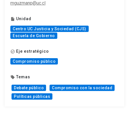
mguzmanp@uc.cl
Unidad
insert_drive_file
Centro UC Justicia y Sociedad (CJS)
Escuela de Gobierno
Eje estratégico
check_circle_outline
Compromiso público
Temas
local_offer
Debate público
Compromiso con la sociedad
Políticas públicas