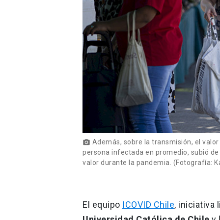
Además, sobre la transmisión, el valo
photo_camera
persona infectada en promedio, subió de 
valor durante la pandemia. (Fotografía: 
El equipo
ICOVID Chile
, iniciativa
Universidad Católica de Chile
y 