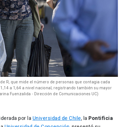
r de R, que mide el número de personas que contagia cada
1,14 a 1,64 a nivel nacional, registrando también su mayor
Karina Fuenzalida - Dirección de Comunicaciones UC)
 liderada por la
Universidad de Chile
, la
Pontificia
la
Universidad de Concepción
, presentó su