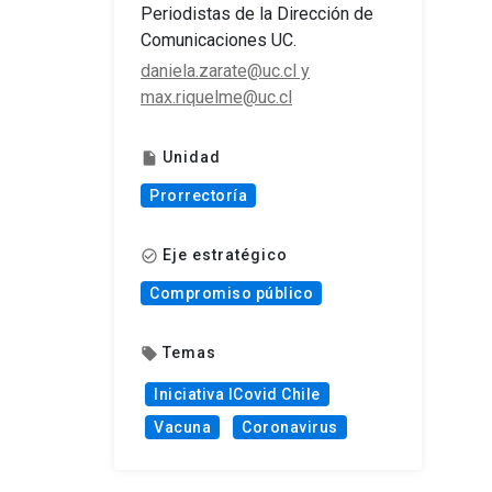
Periodistas de la Dirección de
Comunicaciones UC.
daniela.zarate@uc.cl y
max.riquelme@uc.cl
Unidad
insert_drive_file
Prorrectoría
Eje estratégico
check_circle_outline
Compromiso público
Temas
local_offer
Iniciativa ICovid Chile
Vacuna
Coronavirus