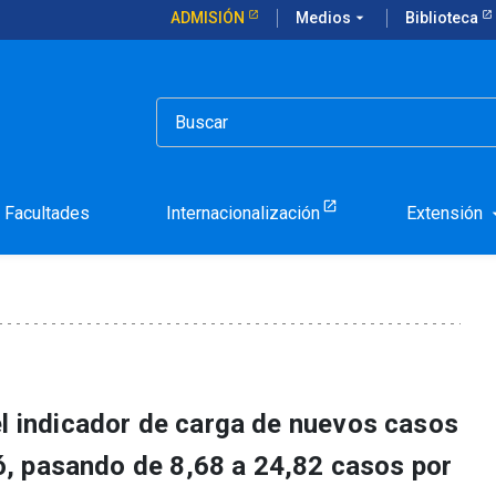
ADMISIÓN
Medios
arrow_drop_down
Biblioteca
e enfrenta el más alto aumento de nuevos casos en toda la pandemi
an que Chile enfrenta el 
asos en toda la pandemia
Facultades
Internacionalización
Extensión
arrow_d
el indicador de carga de nuevos casos
icó, pasando de 8,68 a 24,82 casos por