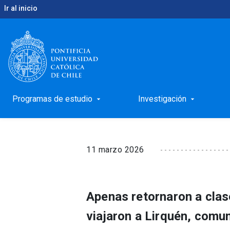
Ir al inicio
keyboard_arrow_right
keyboard_arrow_right
Inicio
Noticias
Estudiantes UC se trasladan al B
Estudiantes UC se tra
viviendas de emergen
Programas de estudio
Investigación
arrow_drop_down
arrow_drop_down
11 marzo 2026
Apenas retornaron a clas
viajaron a Lirquén, com