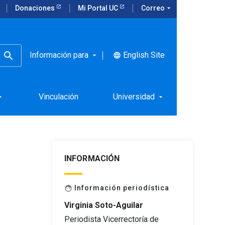
Donaciones
Mi Portal UC
Correo
arrow_drop_down
Información para
English Site
language
arrow_drop_down
uir
Vinculación
Universidad
rop_down
arrow_drop_down
INFORMACIÓN
Información periodística
face
Virginia Soto-Aguilar
Periodista Vicerrectoría de