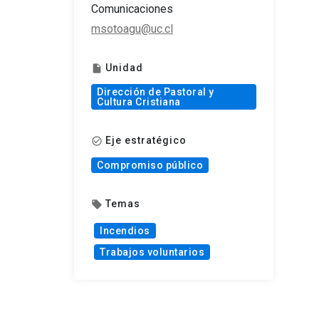
Comunicaciones
msotoagu@uc.cl
Unidad
insert_drive_file
Dirección de Pastoral y
Cultura Cristiana
Eje estratégico
check_circle_outline
Compromiso público
Temas
local_offer
Incendios
Trabajos voluntarios