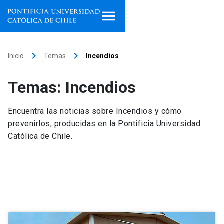
Inicio
keyboard_arrow_right
keyboard_arrow_right
Inicio
Temas
Incendios
Programas de estudio
Temas: Incendios
Facultades, escuelas e
institutos
Encuentra las noticias sobre Incendios y cómo
prevenirlos, producidas en la Pontificia Universidad
Investigación
Católica de Chile.
Internacionalización
launch
Extensión
Vinculación