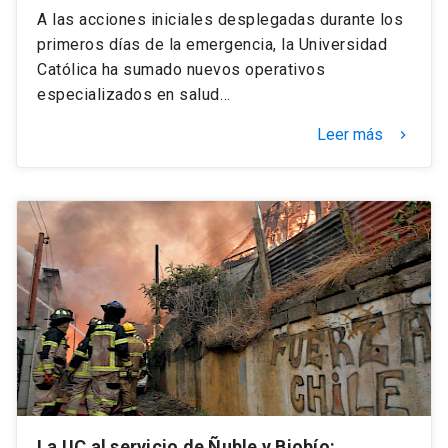
A las acciones iniciales desplegadas durante los
primeros días de la emergencia, la Universidad
Católica ha sumado nuevos operativos
especializados en salud…
Leer más
keyboard_arrow_right
La UC al servicio de Ñuble y Biobío: