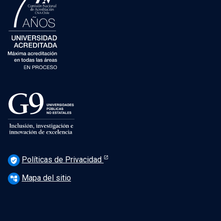
Políticas de Privacidad
verified_user
Mapa del sitio
account_tree