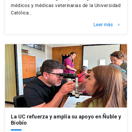
médicos y médicas veterinarias de la Universidad
Católica…
Leer más
keyboard_arrow_right
La UC refuerza y amplía su apoyo en Ñuble y
Biobío