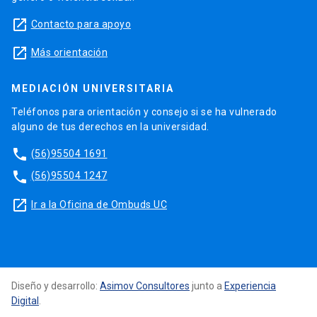
launch
Contacto para apoyo
launch
Más orientación
MEDIACIÓN UNIVERSITARIA
Teléfonos para orientación y consejo si se ha vulnerado
alguno de tus derechos en la universidad.
phone
(56)95504 1691
phone
(56)95504 1247
launch
Ir a la Oficina de Ombuds UC
Diseño y desarrollo:
Asimov Consultores
junto a
Experiencia
Digital
.