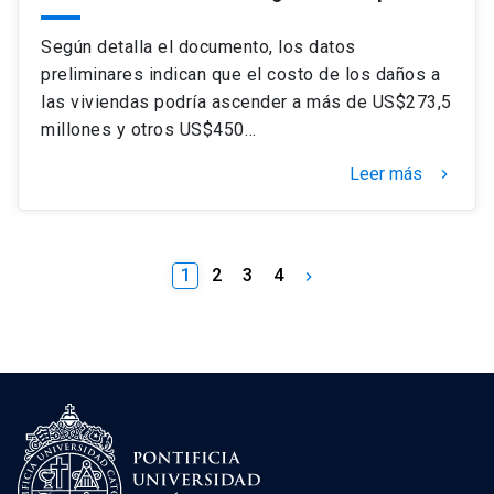
Según detalla el documento, los datos
preliminares indican que el costo de los daños a
las viviendas podría ascender a más de US$273,5
millones y otros US$450…
Leer más
keyboard_arrow_right
1
2
3
4
keyboard_arrow_right