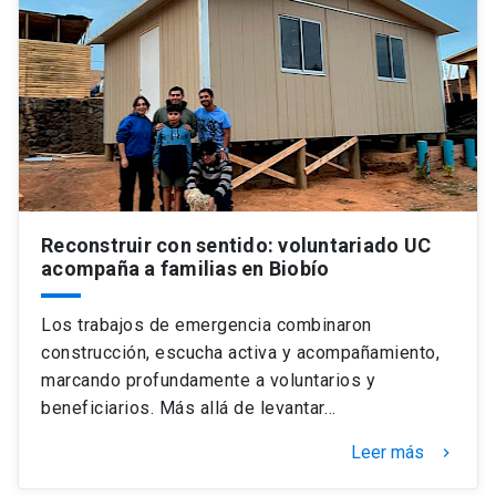
Universidad
keyboard_arrow_down
Información para
Futuros estudiantes
Go to english site
launch
Estudiantes
ACCESOS DIRECTOS
Admisión
launch
Académicos
Reconstruir con sentido: voluntariado UC
acompaña a familias en Biobío
Mi Cuenta UC
launch
Personal
Los trabajos de emergencia combinaron
Correo UC
launch
launch
Alumni
construcción, escucha activa y acompañamiento,
Mi Portal UC
launch
marcando profundamente a voluntarios y
Padres y familia
beneficiarios. Más allá de levantar…
Medios
Biblioteca
launch
launch
Vecinos
Leer más
keyboard_arrow_right
Donaciones
launch