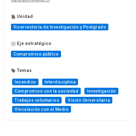
Unidad
insert_drive_file
Vicerrectoría de Investigación y Postgrado
Eje estratégico
check_circle_outline
Compromiso público
Temas
local_offer
Incendios
Interdisciplina
Compromiso con la sociedad
Investigación
Trabajos voluntarios
Visión Universitaria
Vinculación con el Medio