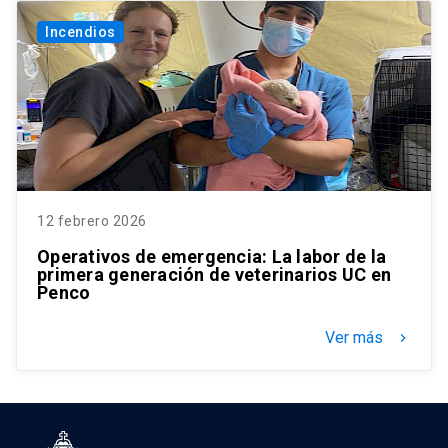
Incendios
12 febrero 2026
Operativos de emergencia: La labor de la
primera generación de veterinarios UC en
Penco
Ver más
keyboard_arrow_right