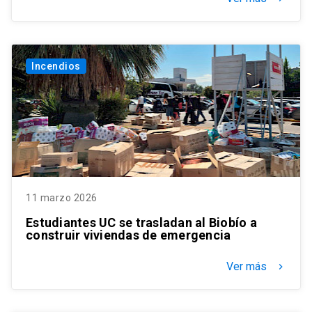
Incendios
11 marzo 2026
Estudiantes UC se trasladan al Biobío a
construir viviendas de emergencia
Ver más
keyboard_arrow_right