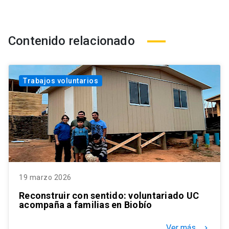
Contenido relacionado
Trabajos voluntarios
19 marzo 2026
Reconstruir con sentido: voluntariado UC
acompaña a familias en Biobío
Ver más
keyboard_arrow_right