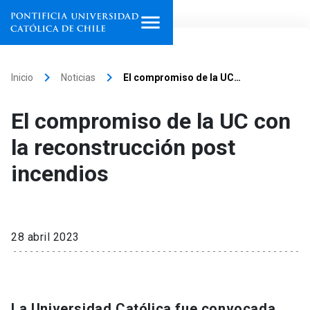
Inicio
keyboard_arrow_right
keyboard_arrow_right
Inicio
Noticias
El compromiso de la UC…
Programas de estudio
El compromiso de la UC con
Facultades, escuelas e
la reconstrucción post
institutos
incendios
Investigación
Internacionalización
launch
28 abril 2023
Extensión
Vinculación
La Universidad Católica fue convocada