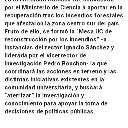
Universidad
por el Ministerio de Ciencia a aportar en la
recuperación tras los incendios forestales
keyboard_arrow_down
Información para
que afectaron la zona centro sur del país.
Fruto de ello, se formó la “Mesa UC de
Futuros estudiantes
Go to english site
launch
reconstrucción por los incendios” -a
Estudiantes
instancias del rector Ignacio Sánchez y
ACCESOS DIRECTOS
liderada por el vicerrector de
Admisión
launch
Académicos
Investigación Pedro Bouchon- la que
coordinará las acciones en terreno y las
Mi Cuenta UC
launch
Personal
distintas iniciativas existentes en la
Correo UC
launch
comunidad universitaria, y buscará
launch
Alumni
“aterrizar” la investigación y
Mi Portal UC
launch
Padres y familia
conocimiento para apoyar la toma de
Medios
Biblioteca
launch
decisiones de políticas públicas.
launch
Vecinos
Donaciones
launch