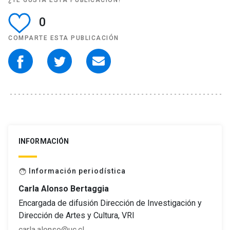
¿TE GUSTA ESTA PUBLICACIÓN?
0
COMPARTE ESTA PUBLICACIÓN
INFORMACIÓN
Información periodística
face
Carla Alonso Bertaggia
Encargada de difusión Dirección de Investigación y
Dirección de Artes y Cultura, VRI
carla.alonso@uc.cl