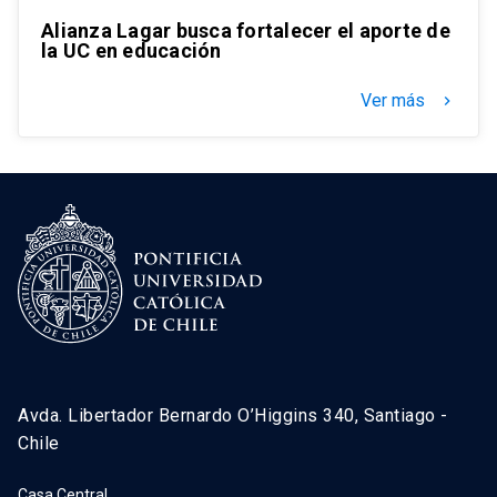
Alianza Lagar busca fortalecer el aporte de
la UC en educación
Ver más
keyboard_arrow_right
Avda. Libertador Bernardo O’Higgins 340, Santiago -
Chile
Casa Central