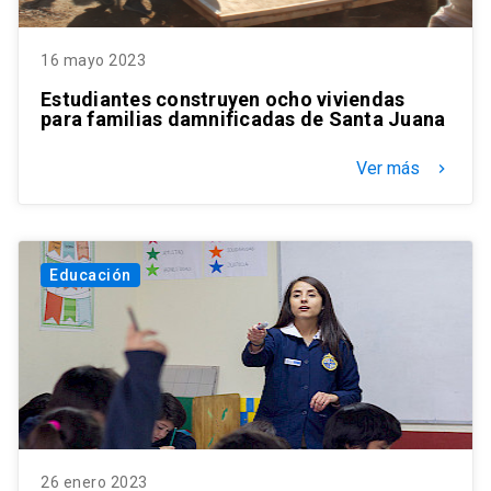
16 mayo 2023
Estudiantes construyen ocho viviendas
para familias damnificadas de Santa Juana
Ver más
keyboard_arrow_right
Educación
26 enero 2023