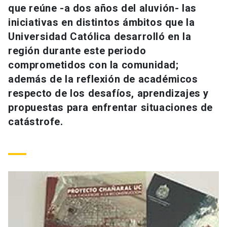
que reúne -a dos años del aluvión- las
Universidad
iniciativas en distintos ámbitos que la
keyboard_arrow_down
Información para
Universidad Católica desarrolló en la
región durante este periodo
Futuros estudiantes
Go to english site
launch
comprometidos con la comunidad;
además de la reflexión de académicos
Estudiantes
ACCESOS DIRECTOS
respecto de los desafíos, aprendizajes y
Admisión
launch
propuestas para enfrentar situaciones de
Académicos
catástrofe.
Mi Cuenta UC
launch
Personal
Correo UC
launch
launch
Alumni
Mi Portal UC
launch
Padres y familia
Medios
Biblioteca
launch
launch
Vecinos
Donaciones
launch