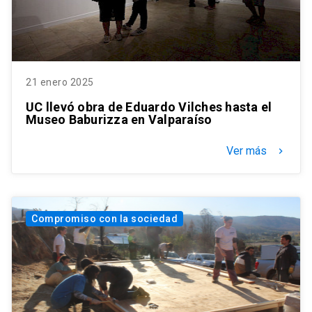
21 enero 2025
UC llevó obra de Eduardo Vilches hasta el
Museo Baburizza en Valparaíso
Ver más
keyboard_arrow_right
Compromiso con la sociedad