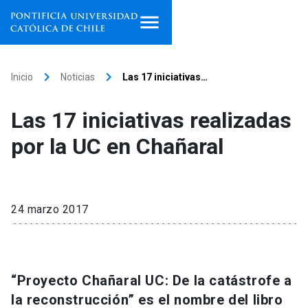
Inicio
keyboard_arrow_right
keyboard_arrow_right
Inicio
Noticias
Las 17 iniciativas…
Programas de estudio
Las 17 iniciativas realizadas
Facultades, escuelas e
por la UC en Chañaral
institutos
Investigación
24 marzo 2017
Internacionalización
launch
Extensión
“Proyecto Chañaral UC: De la catástrofe a
Vinculación
la reconstrucción” es el nombre del libro