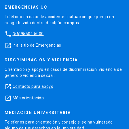
EMERGENCIAS UC
Teléfono en caso de accidente o situación que ponga en
riesgo tu vida dentro de algún campus.
phone
(56)95504 5000
launch
Ir al sitio de Emergencias
DISCRIMINACIÓN Y VIOLENCIA
Orientación y apoyo en casos de discriminación, violencia de
género o violencia sexual.
launch
Contacto para apoyo
launch
Más orientación
MEDIACIÓN UNIVERSITARIA
Teléfonos para orientación y consejo si se ha vulnerado
alguno de tus derechos en la universidad.