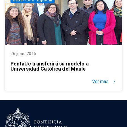
26 junio 2015
PentaUc transferirá su modelo a
Universidad Católica del Maule
Ver más
keyboard_arrow_right