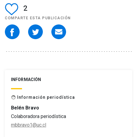
2
COMPARTE ESTA PUBLICACIÓN
INFORMACIÓN
Información periodística
face
Belén Bravo
Colaboradora periodística
mbbravo1@uc.cl