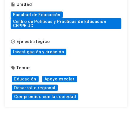
Unidad
insert_drive_file
Facultad de Educación
Centro de Políticas y Prácticas de Educación
CEPPE UC
Eje estratégico
check_circle_outline
Investigación y creación
Temas
local_offer
Educación
Apoyo escolar
Desarrollo regional
Compromiso con la sociedad