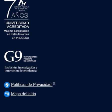
Políticas de Privacidad
verified_user
Mapa del sitio
account_tree