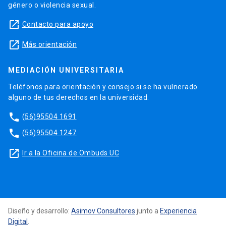
género o violencia sexual.
launch
Contacto para apoyo
launch
Más orientación
MEDIACIÓN UNIVERSITARIA
Teléfonos para orientación y consejo si se ha vulnerado
alguno de tus derechos en la universidad.
phone
(56)95504 1691
phone
(56)95504 1247
launch
Ir a la Oficina de Ombuds UC
Diseño y desarrollo:
Asimov Consultores
junto a
Experiencia
Digital
.