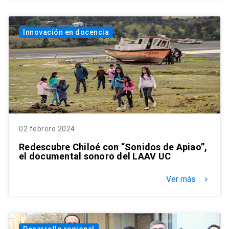
Innovación en docencia
02 febrero 2024
Redescubre Chiloé con “Sonidos de Apiao”,
el documental sonoro del LAAV UC
Ver más
keyboard_arrow_right
Desarrollo regional