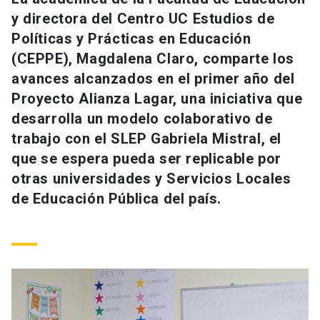
Universidad
y directora del Centro UC Estudios de
Políticas y Prácticas en Educación
keyboard_arrow_down
Información para
(CEPPE), Magdalena Claro, comparte los
avances alcanzados en el primer año del
Futuros estudiantes
Go to english site
launch
Proyecto Alianza Lagar, una iniciativa que
Estudiantes
desarrolla un modelo colaborativo de
ACCESOS DIRECTOS
trabajo con el SLEP Gabriela Mistral, el
Admisión
launch
Académicos
que se espera pueda ser replicable por
otras universidades y Servicios Locales
Mi Cuenta UC
launch
Personal
de Educación Pública del país.
Correo UC
launch
launch
Alumni
Mi Portal UC
launch
Padres y familia
Medios
Biblioteca
launch
launch
Vecinos
Donaciones
launch