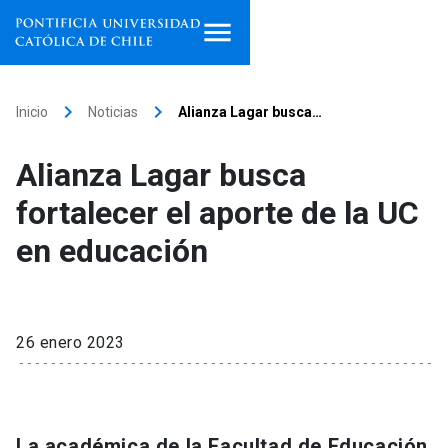
Inicio
keyboard_arrow_right
keyboard_arrow_right
Inicio
Noticias
Alianza Lagar busca…
Programas de estudio
Alianza Lagar busca
Facultades, escuelas e
fortalecer el aporte de la UC
institutos
en educación
Investigación
Internacionalización
launch
26 enero 2023
Extensión
Vinculación
La académica de la Facultad de Educación