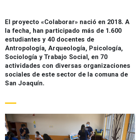
Universidad
keyboard_arrow_down
Información para
El proyecto «Colaborar» nació en 2018. A
la fecha, han participado más de 1.600
Futuros estudiantes
Go to english site
launch
estudiantes y 40 docentes de
Antropología, Arqueología, Psicología,
Estudiantes
ACCESOS DIRECTOS
Sociología y Trabajo Social, en 70
Admisión
launch
actividades con diversas organizaciones
Académicos
sociales de este sector de la comuna de
Mi Cuenta UC
launch
Personal
San Joaquín.
Correo UC
launch
launch
Alumni
Mi Portal UC
launch
Padres y familia
Medios
Biblioteca
launch
launch
Vecinos
Donaciones
launch