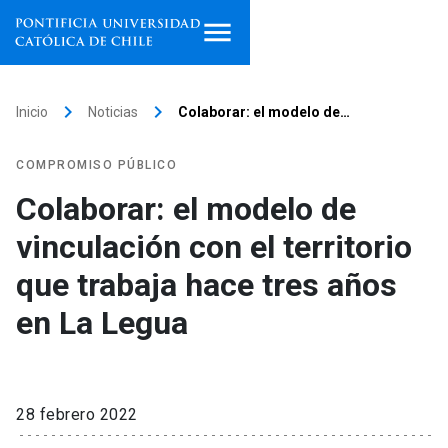
Inicio
keyboard_arrow_right
keyboard_arrow_right
Inicio
Noticias
Colaborar: el modelo de…
Programas de estudio
COMPROMISO PÚBLICO
Facultades, escuelas e
Colaborar: el modelo de
institutos
vinculación con el territorio
Investigación
que trabaja hace tres años
Internacionalización
en La Legua
launch
Extensión
Vinculación
28 febrero 2022