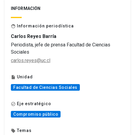
INFORMACIÓN
Información periodística
face
Carlos Reyes Barría
Periodista, jefe de prensa Facultad de Ciencias
Sociales
carlos.reyes@uc.cl
Unidad
insert_drive_file
Facultad de Ciencias Sociales
Eje estratégico
check_circle_outline
Compromiso público
Temas
local_offer