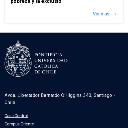
pobreza y la exclusió
Ver más
keyboard_arrow_right
Avda. Libertador Bernardo O’Higgins 340, Santiago -
Chile
Casa Central
Campus Oriente