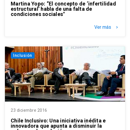
Martina Yopo: “El concepto de ‘infertilidad
estructural’ habla de una falta de
condiciones sociales"
Ver más
keyboard_arrow_right
Inclusión
23 diciembre 2016
Chile Inclusivo: Una iniciativa inédita e
innovadora que apunta a disminuir la