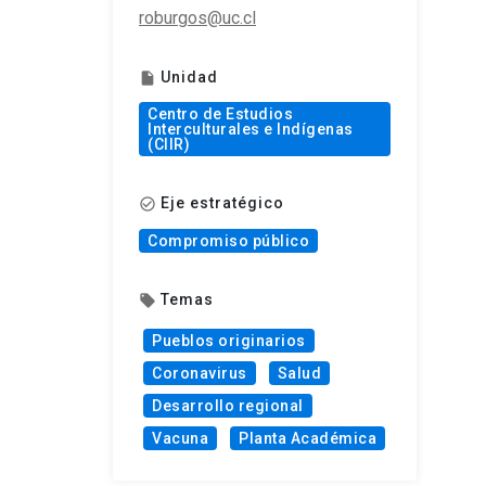
roburgos@uc.cl
Unidad
insert_drive_file
Centro de Estudios
Interculturales e Indígenas
(CIIR)
Eje estratégico
check_circle_outline
Compromiso público
Temas
local_offer
Pueblos originarios
Coronavirus
Salud
Desarrollo regional
Vacuna
Planta Académica