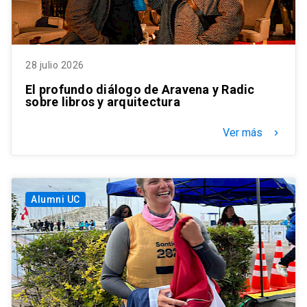
28 julio 2026
El profundo diálogo de Aravena y Radic
sobre libros y arquitectura
Ver más
keyboard_arrow_right
Alumni UC