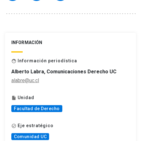
INFORMACIÓN
Información periodística
face
Alberto Labra, Comunicaciones Derecho UC
alabre@uc.cl
Unidad
insert_drive_file
Facultad de Derecho
Eje estratégico
check_circle_outline
Comunidad UC