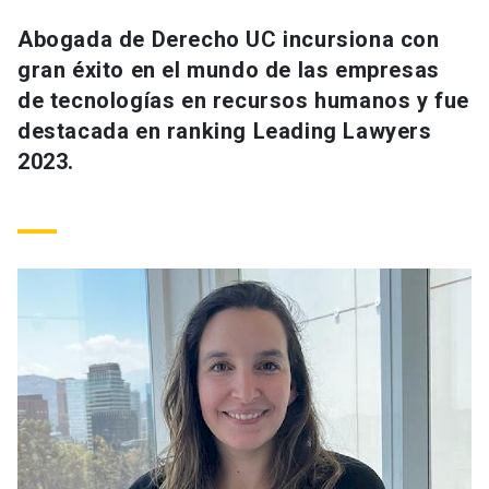
Universidad
Abogada de Derecho UC incursiona con
gran éxito en el mundo de las empresas
keyboard_arrow_down
Información para
de tecnologías en recursos humanos y fue
Futuros estudiantes
Go to english site
launch
destacada en ranking Leading Lawyers
2023.
Estudiantes
ACCESOS DIRECTOS
Admisión
launch
Académicos
Mi Cuenta UC
launch
Personal
Correo UC
launch
launch
Alumni
Mi Portal UC
launch
Padres y familia
Medios
Biblioteca
launch
launch
Vecinos
Donaciones
launch