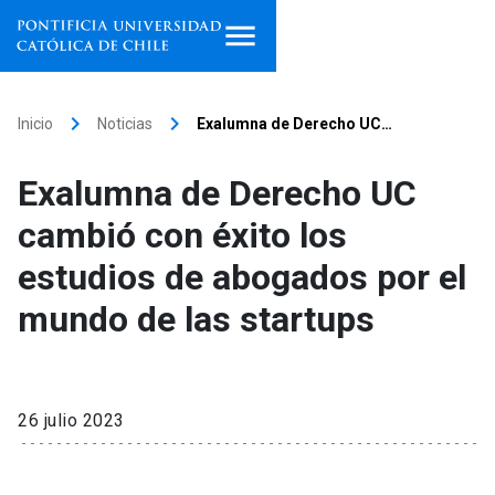
Inicio
keyboard_arrow_right
keyboard_arrow_right
Inicio
Noticias
Exalumna de Derecho UC…
Programas de estudio
Exalumna de Derecho UC
Facultades, escuelas e
cambió con éxito los
institutos
estudios de abogados por el
Investigación
mundo de las startups
Internacionalización
launch
Extensión
26 julio 2023
Vinculación