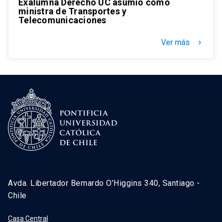
Exalumna Derecho UC asumió como
ministra de Transportes y
Telecomunicaciones
Ver más
keyboard_arrow_right
Avda. Libertador Bernardo O’Higgins 340, Santiago -
Chile
Casa Central