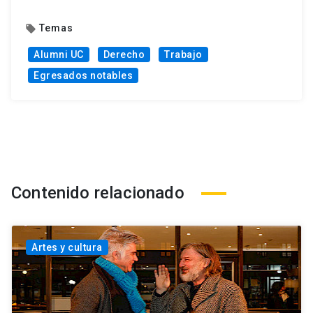
Temas
local_offer
Alumni UC
Derecho
Trabajo
Egresados notables
Contenido relacionado
Artes y cultura