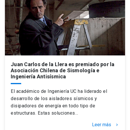
Universidad
keyboard_arrow_down
Información para
Futuros estudiantes
Go to english site
launch
Estudiantes
ACCESOS DIRECTOS
Admisión
launch
Académicos
Juan Carlos de la Llera es premiado por la
Asociación Chilena de Sismología e
Mi Cuenta UC
launch
Personal
Ingeniería Antisísmica
Correo UC
launch
launch
Alumni
El académico de Ingeniería UC ha liderado el
Mi Portal UC
desarrollo de los aisladores sísmicos y
launch
Padres y familia
disipadores de energía en todo tipo de
Medios
Biblioteca
launch
estructuras. Estas soluciones…
launch
Vecinos
Donaciones
launch
Leer más
keyboard_arrow_right