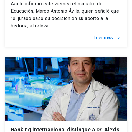
Así lo informó este viernes el ministro de
Educación, Marco Antonio Ávila, quien señaló que
"el jurado basó su decisión en su aporte a la
historia, al relevar…
Leer más
keyboard_arrow_right
Ranking internacional distingue a Dr. Alexis