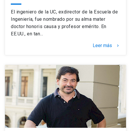
El ingeniero de la UC, exdirector de la Escuela de
Ingeniería, fue nombrado por su alma mater
doctor honoris causa y profesor emérito. En
EE.UU., en tan…
Leer más
keyboard_arrow_right