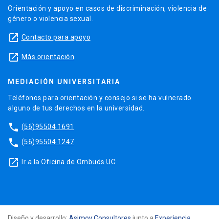
Orientación y apoyo en casos de discriminación, violencia de
género o violencia sexual.
launch
Contacto para apoyo
launch
Más orientación
MEDIACIÓN UNIVERSITARIA
Teléfonos para orientación y consejo si se ha vulnerado
alguno de tus derechos en la universidad.
phone
(56)95504 1691
phone
(56)95504 1247
launch
Ir a la Oficina de Ombuds UC
Diseño y desarrollo:
Asimov Consultores
junto a
Experiencia