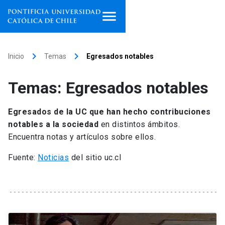
Inicio
keyboard_arrow_right
keyboard_arrow_right
Inicio
Temas
Egresados notables
Programas de estudio
Temas: Egresados notables
Facultades, escuelas e
institutos
Egresados de la UC que han hecho contribuciones
notables a la sociedad
en distintos ámbitos.
Investigación
Encuentra notas y artículos sobre ellos.
Internacionalización
Fuente:
Noticias
del sitio uc.cl
launch
Extensión
Vinculación