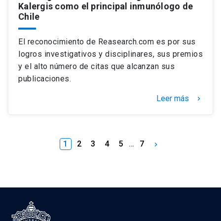
Kalergis como el principal inmunólogo de
Chile
El reconocimiento de Reasearch.com es por sus
logros investigativos y disciplinares, sus premios
y el alto número de citas que alcanzan sus
publicaciones.
Leer más
keyboard_arrow_right
1
2
3
4
5
…
7
keyboard_arrow_right