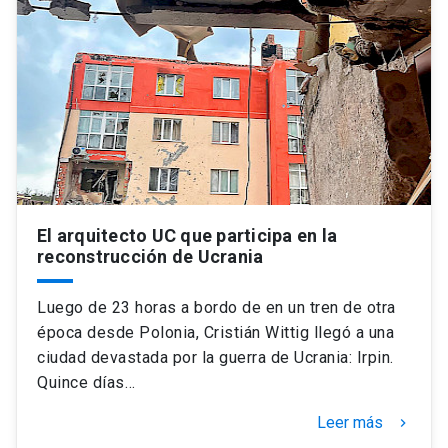
El arquitecto UC que participa en la
reconstrucción de Ucrania
Luego de 23 horas a bordo de en un tren de otra
época desde Polonia, Cristián Wittig llegó a una
ciudad devastada por la guerra de Ucrania: Irpin.
Quince días…
Leer más
keyboard_arrow_right