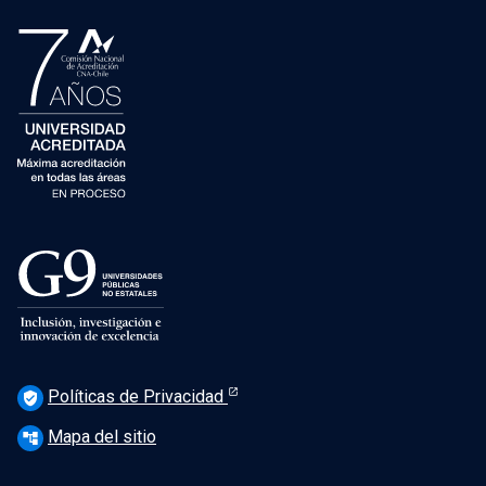
Políticas de Privacidad
verified_user
Mapa del sitio
account_tree