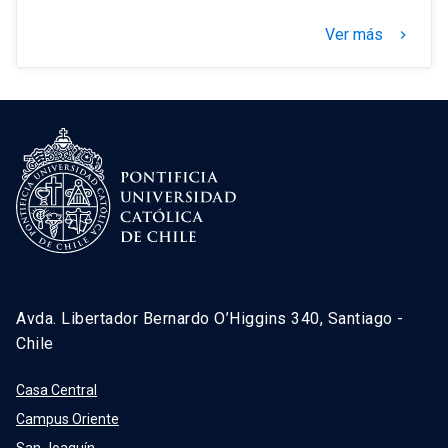
Ver más
keyboard_arrow_right
Avda. Libertador Bernardo O’Higgins 340, Santiago -
Chile
Casa Central
Campus Oriente