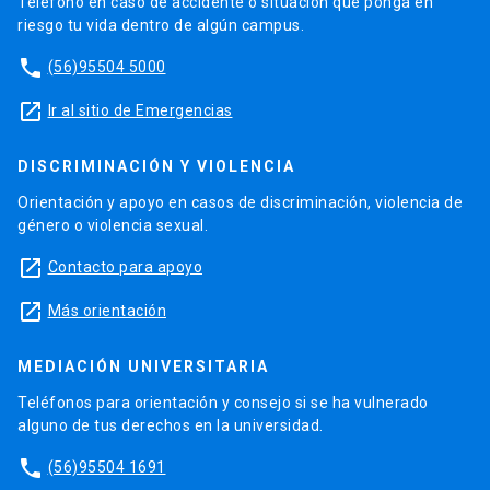
Teléfono en caso de accidente o situación que ponga en
riesgo tu vida dentro de algún campus.
phone
(56)95504 5000
launch
Ir al sitio de Emergencias
DISCRIMINACIÓN Y VIOLENCIA
Orientación y apoyo en casos de discriminación, violencia de
género o violencia sexual.
launch
Contacto para apoyo
launch
Más orientación
MEDIACIÓN UNIVERSITARIA
Teléfonos para orientación y consejo si se ha vulnerado
alguno de tus derechos en la universidad.
phone
(56)95504 1691