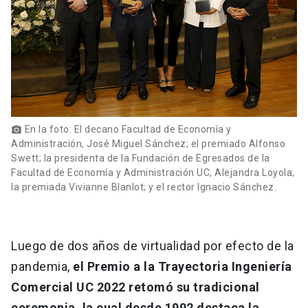
En la foto: El decano Facultad de Economía y
photo_camera
Administración, José Miguel Sánchez; el premiado Alfonso
Swett; la presidenta de la Fundación de Egresados de la
Facultad de Economía y Administración UC, Alejandra Loyola;
la premiada Vivianne Blanlot; y el rector Ignacio Sánchez.
Luego de dos años de virtualidad por efecto de la
pandemia,
el Premio a la Trayectoria Ingeniería
Comercial UC 2022 retomó su tradicional
ceremonia, la cual desde 1992 destaca la