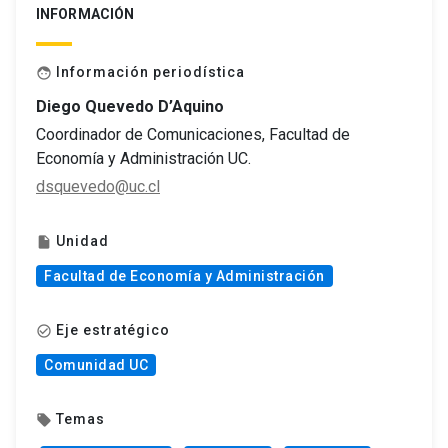
INFORMACIÓN
Información periodística
face
Diego Quevedo D’Aquino
Coordinador de Comunicaciones, Facultad de
Economía y Administración UC.
dsquevedo@uc.cl
Unidad
insert_drive_file
Facultad de Economía y Administración
Eje estratégico
check_circle_outline
Comunidad UC
Temas
local_offer