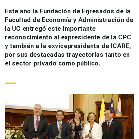
Universidad
Este año la Fundación de Egresados de la
Facultad de Economía y Administración de
keyboard_arrow_down
Información para
la UC entregó este importante
Futuros estudiantes
Go to english site
launch
reconocimiento al expresidente de la CPC
y también a la exvicepresidenta de ICARE,
Estudiantes
ACCESOS DIRECTOS
por sus destacadas trayectorias tanto en
el sector privado como público.
Admisión
launch
Académicos
Mi Cuenta UC
launch
Personal
Correo UC
launch
launch
Alumni
Mi Portal UC
launch
Padres y familia
Medios
Biblioteca
launch
launch
Vecinos
Donaciones
launch