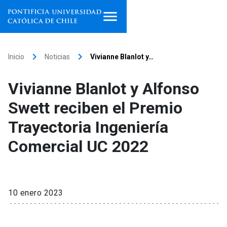
Inicio
keyboard_arrow_right
keyboard_arrow_right
Inicio
Noticias
Vivianne Blanlot y…
Programas de estudio
Vivianne Blanlot y Alfonso
Facultades, escuelas e
Swett reciben el Premio
institutos
Trayectoria Ingeniería
Investigación
Comercial UC 2022
Internacionalización
launch
Extensión
10 enero 2023
Vinculación