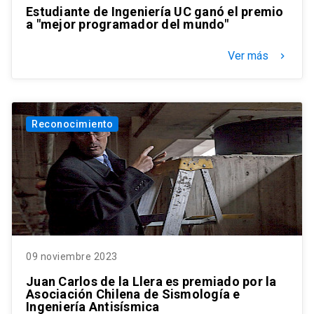
Estudiante de Ingeniería UC ganó el premio
a "mejor programador del mundo"
Ver más
keyboard_arrow_right
Reconocimiento
09 noviembre 2023
Juan Carlos de la Llera es premiado por la
Asociación Chilena de Sismología e
Ingeniería Antisísmica