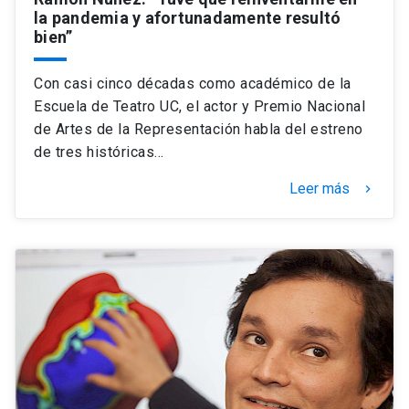
la pandemia y afortunadamente resultó
bien”
Con casi cinco décadas como académico de la
Escuela de Teatro UC, el actor y Premio Nacional
de Artes de la Representación habla del estreno
de tres históricas…
Leer más
keyboard_arrow_right