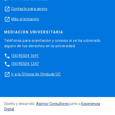
launch
Contacto para apoyo
launch
Más orientación
MEDIACIÓN UNIVERSITARIA
Teléfonos para orientación y consejo si se ha vulnerado
alguno de tus derechos en la universidad.
phone
(56)95504 1691
phone
(56)95504 1247
launch
Ir a la Oficina de Ombuds UC
Diseño y desarrollo:
Asimov Consultores
junto a
Experiencia
Digital
.