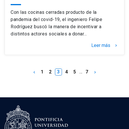
Con las cocinas cerradas producto de la
pandemia del covid-19, el ingeniero Felipe
Rodríguez buscó la manera de incentivar a
distintos actores sociales a donar…
Leer más
keyboard_arrow_right
1
2
3
4
5
…
7
keyboard_arrow_left
keyboard_arrow_right