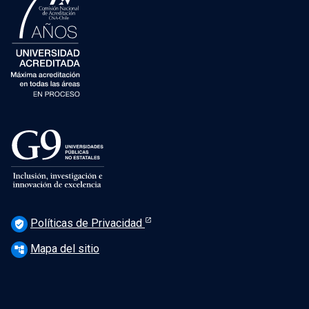
Políticas de Privacidad
verified_user
Mapa del sitio
account_tree