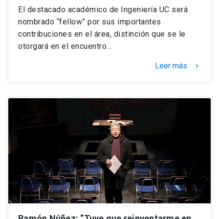
El destacado académico de Ingeniería UC será
nombrado “fellow” por sus importantes
contribuciones en el área, distinción que se le
otorgará en el encuentro…
Leer más
keyboard_arrow_right
Ramón Núñez: “Tuve que reinventarme en