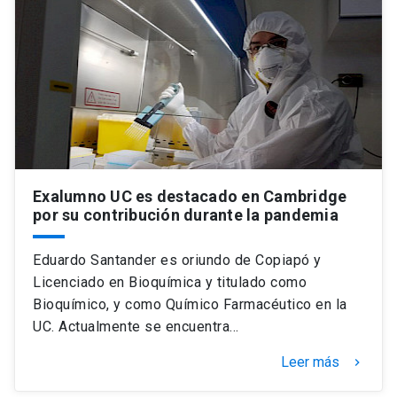
Universidad
keyboard_arrow_down
Información para
Futuros estudiantes
Go to english site
launch
Estudiantes
ACCESOS DIRECTOS
Admisión
launch
Académicos
Exalumno UC es destacado en Cambridge
por su contribución durante la pandemia
Mi Cuenta UC
launch
Personal
Eduardo Santander es oriundo de Copiapó y
Correo UC
launch
launch
Alumni
Licenciado en Bioquímica y titulado como
Mi Portal UC
launch
Bioquímico, y como Químico Farmacéutico en la
Padres y familia
UC. Actualmente se encuentra…
Medios
Biblioteca
launch
launch
Vecinos
Leer más
keyboard_arrow_right
Donaciones
launch