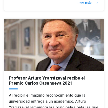
Leer más
keyboard_arrow_right
Profesor Arturo Yrarrázaval recibe el
Premio Carlos Casanueva 2021
Al recibir el máximo reconocimiento que la
universidad entrega a un académico, Arturo
Yrarrázaval rememora las principales batallas que