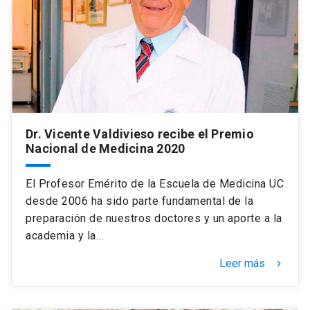
Dr. Vicente Valdivieso recibe el Premio
Nacional de Medicina 2020
El Profesor Emérito de la Escuela de Medicina UC
desde 2006 ha sido parte fundamental de la
preparación de nuestros doctores y un aporte a la
academia y la…
Leer más
keyboard_arrow_right