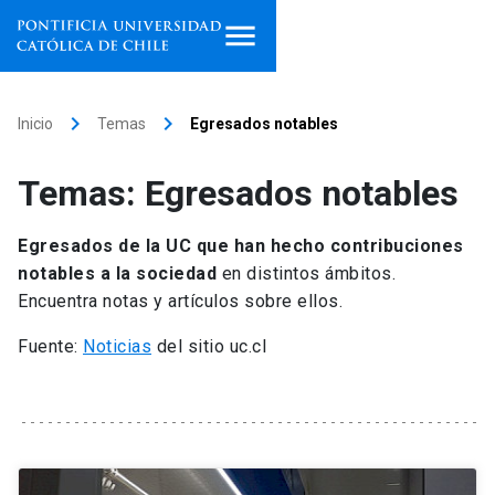
Inicio
keyboard_arrow_right
keyboard_arrow_right
Inicio
Temas
Egresados notables
Programas de estudio
Temas: Egresados notables
Facultades, escuelas e
institutos
Egresados de la UC que han hecho contribuciones
notables a la sociedad
en distintos ámbitos.
Investigación
Encuentra notas y artículos sobre ellos.
Internacionalización
Fuente:
Noticias
del sitio uc.cl
launch
Extensión
Vinculación