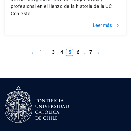
profesional en el lienzo de la historia de la UC.
Con este…
Leer más
keyboard_arrow_right
1
…
3
4
5
6
…
7
keyboard_arrow_left
keyboard_arrow_right