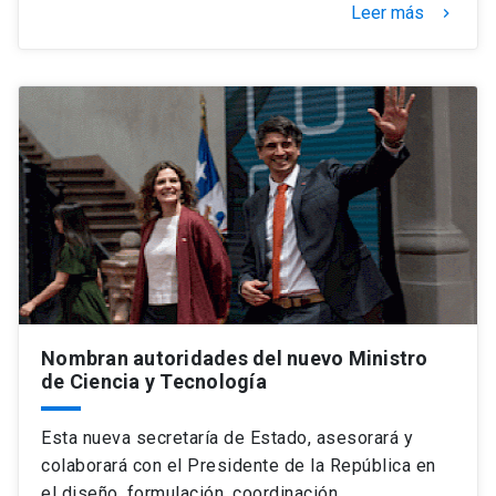
Leer más
keyboard_arrow_right
Nombran autoridades del nuevo Ministro
de Ciencia y Tecnología
Esta nueva secretaría de Estado, asesorará y
colaborará con el Presidente de la República en
el diseño, formulación, coordinación,