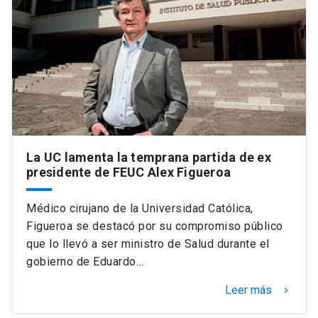
Universidad
keyboard_arrow_down
Información para
Futuros estudiantes
Go to english site
launch
Estudiantes
ACCESOS DIRECTOS
Admisión
launch
Académicos
La UC lamenta la temprana partida de ex
presidente de FEUC Alex Figueroa
Mi Cuenta UC
launch
Personal
Médico cirujano de la Universidad Católica,
Correo UC
launch
launch
Alumni
Figueroa se destacó por su compromiso público
Mi Portal UC
launch
que lo llevó a ser ministro de Salud durante el
Padres y familia
gobierno de Eduardo…
Medios
Biblioteca
launch
launch
Vecinos
Leer más
keyboard_arrow_right
Donaciones
launch