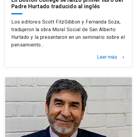
Padre Hurtado traducido al inglés
Los editores Scott FitzGibbon y Fernanda Soza,
tradujeron la obra Moral Social de San Alberto
Hurtado y la presentaron en un seminario sobre el
pensamiento…
Leer más
keyboard_arrow_right