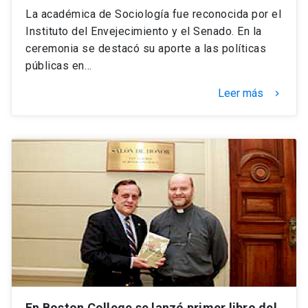
La académica de Sociología fue reconocida por el
Instituto del Envejecimiento y el Senado. En la
ceremonia se destacó su aporte a las políticas
públicas en…
Leer más
keyboard_arrow_right
En Boston College se lanzó primer libro del