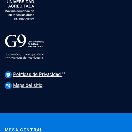
Políticas de Privacidad
verified_user
Mapa del sitio
account_tree
MESA CENTRAL