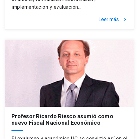
implementación y evaluación…
Leer más
keyboard_arrow_right
Profesor Ricardo Riesco asumió como
nuevo Fiscal Nacional Económico
El exalumno y académico UC se convirtió así en el