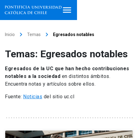
Inicio
keyboard_arrow_right
keyboard_arrow_right
Inicio
Temas
Egresados notables
Programas de estudio
Temas: Egresados notables
Facultades, escuelas e
institutos
Egresados de la UC que han hecho contribuciones
notables a la sociedad
en distintos ámbitos.
Investigación
Encuentra notas y artículos sobre ellos.
Internacionalización
Fuente:
Noticias
del sitio uc.cl
launch
Extensión
Vinculación