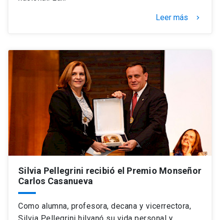
Leer más
keyboard_arrow_right
Silvia Pellegrini recibió el Premio Monseñor
Carlos Casanueva
Como alumna, profesora, decana y vicerrectora,
Silvia Pellegrini hilvanó su vida personal y