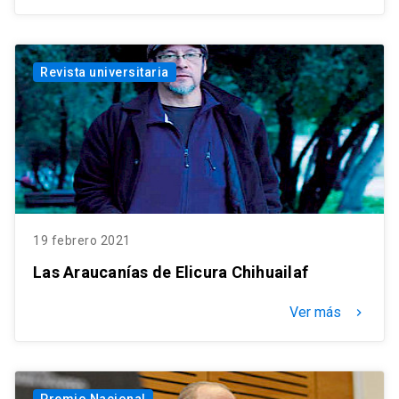
Revista universitaria
19 febrero 2021
Las Araucanías de Elicura Chihuailaf
Ver más
keyboard_arrow_right