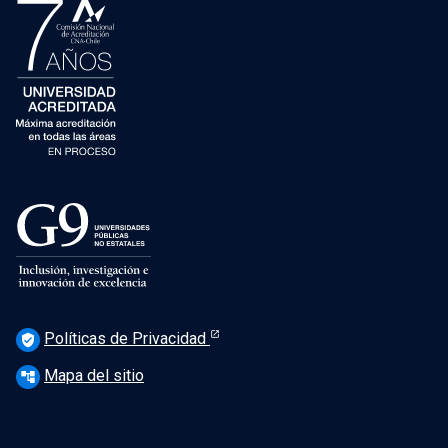
Políticas de Privacidad
verified_user
Mapa del sitio
account_tree