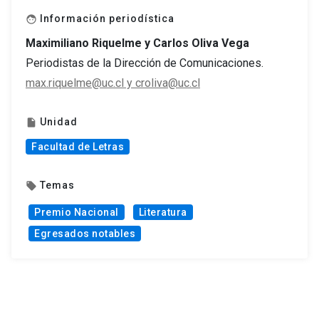
Información periodística
face
Maximiliano Riquelme y Carlos Oliva Vega
Periodistas de la Dirección de Comunicaciones.
max.riquelme@uc.cl y croliva@uc.cl
Unidad
insert_drive_file
Facultad de Letras
Temas
local_offer
Premio Nacional
Literatura
Egresados notables