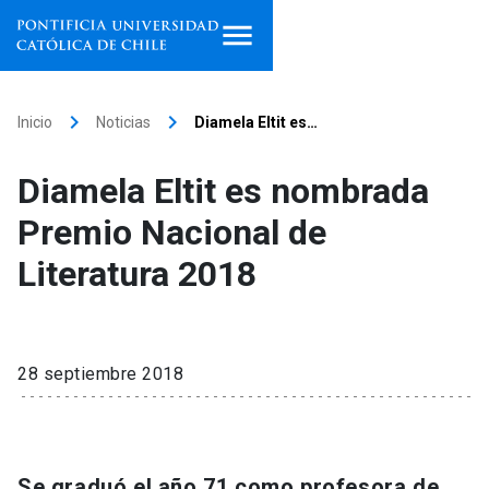
Inicio
keyboard_arrow_right
keyboard_arrow_right
Inicio
Noticias
Diamela Eltit es…
Programas de estudio
Diamela Eltit es nombrada
Facultades, escuelas e
Premio Nacional de
institutos
Literatura 2018
Investigación
Internacionalización
launch
28 septiembre 2018
Extensión
Vinculación
Se graduó el año 71 como profesora de