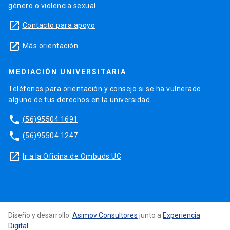
género o violencia sexual.
launch
Contacto para apoyo
launch
Más orientación
MEDIACIÓN UNIVERSITARIA
Teléfonos para orientación y consejo si se ha vulnerado
alguno de tus derechos en la universidad.
phone
(56)95504 1691
phone
(56)95504 1247
launch
Ir a la Oficina de Ombuds UC
Diseño y desarrollo:
Asimov Consultores
junto a
Experiencia
Digital
.