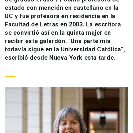
Universidad
estado con mención en castellano en la
UC y fue profesora en residencia en la
keyboard_arrow_down
Información para
Facultad de Letras en 2003. La escritora
se convirtió así en la quinta mujer en
Futuros estudiantes
Go to english site
launch
recibir este galardón. "Una parte mía
Estudiantes
todavía sigue en la Universidad Católica",
ACCESOS DIRECTOS
escribió desde Nueva York esta tarde.
Admisión
launch
Académicos
Mi Cuenta UC
launch
Personal
Correo UC
launch
launch
Alumni
Mi Portal UC
launch
Padres y familia
Medios
Biblioteca
launch
launch
Vecinos
Donaciones
launch