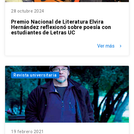
28 octubre 2024
Premio Nacional de Literatura Elvira
Hernández reflexionó sobre poesía con
estudiantes de Letras UC
Ver más
keyboard_arrow_right
Revista universitaria
19 febrero 2021