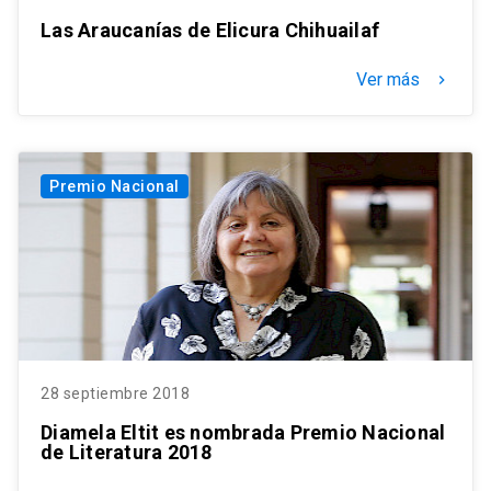
Las Araucanías de Elicura Chihuailaf
Ver más
keyboard_arrow_right
Premio Nacional
28 septiembre 2018
Diamela Eltit es nombrada Premio Nacional
de Literatura 2018