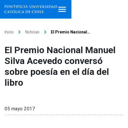
Inicio
keyboard_arrow_right
keyboard_arrow_right
Inicio
Noticias
El Premio Nacional…
Programas de estudio
El Premio Nacional Manuel
Facultades, escuelas e
Silva Acevedo conversó
institutos
sobre poesía en el día del
Investigación
libro
Internacionalización
launch
Extensión
05 mayo 2017
Vinculación