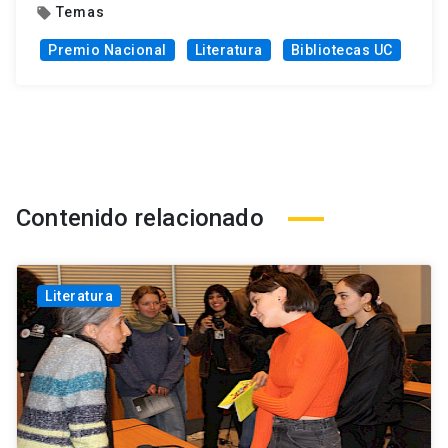
Temas
local_offer
Premio Nacional
Literatura
Bibliotecas UC
Contenido relacionado
Literatura