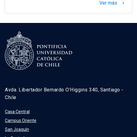
Ver más
keyboard_arrow_right
Avda. Libertador Bernardo O’Higgins 340, Santiago -
Chile
Casa Central
Campus Oriente
San Joaquín