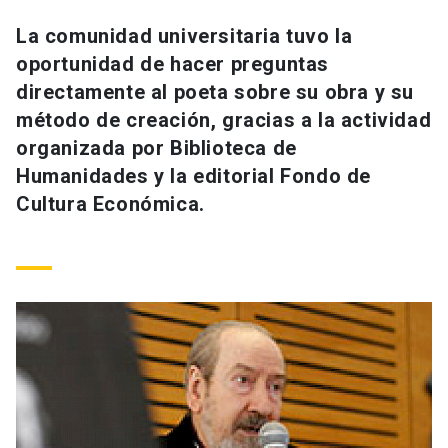
Universidad
La comunidad universitaria tuvo la
oportunidad de hacer preguntas
keyboard_arrow_down
Información para
directamente al poeta sobre su obra y su
Futuros estudiantes
Go to english site
launch
método de creación, gracias a la actividad
organizada por Biblioteca de
Estudiantes
ACCESOS DIRECTOS
Humanidades y la editorial Fondo de
Cultura Económica.
Admisión
launch
Académicos
Mi Cuenta UC
launch
Personal
Correo UC
launch
launch
Alumni
Mi Portal UC
launch
Padres y familia
Medios
Biblioteca
launch
launch
Vecinos
Donaciones
launch