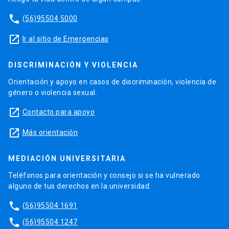
phone
(56)95504 5000
launch
Ir al sitio de Emergencias
DISCRIMINACIÓN Y VIOLENCIA
Orientación y apoyo en casos de discriminación, violencia de
género o violencia sexual.
launch
Contacto para apoyo
launch
Más orientación
MEDIACIÓN UNIVERSITARIA
Teléfonos para orientación y consejo si se ha vulnerado
alguno de tus derechos en la universidad.
phone
(56)95504 1691
phone
(56)95504 1247