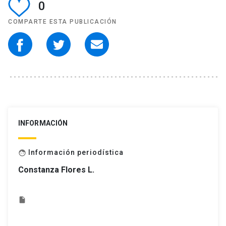
0
COMPARTE ESTA PUBLICACIÓN
INFORMACIÓN
Información periodística
face
Constanza Flores L.
insert_drive_file