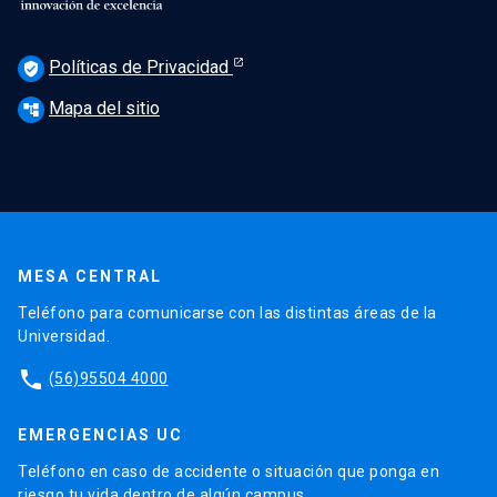
Políticas de Privacidad
verified_user
Mapa del sitio
account_tree
MESA CENTRAL
Teléfono para comunicarse con las distintas áreas de la
Universidad.
phone
(56)95504 4000
EMERGENCIAS UC
Teléfono en caso de accidente o situación que ponga en
riesgo tu vida dentro de algún campus.