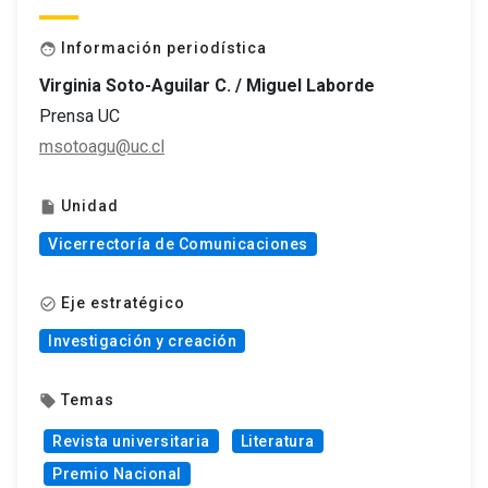
Información periodística
face
Virginia Soto-Aguilar C. / Miguel Laborde
Prensa UC
msotoagu@uc.cl
Unidad
insert_drive_file
Vicerrectoría de Comunicaciones
Eje estratégico
check_circle_outline
Investigación y creación
Temas
local_offer
Revista universitaria
Literatura
Premio Nacional