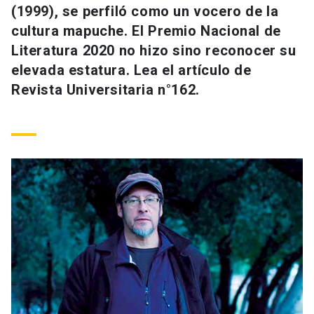
(1999), se perfiló como un vocero de la
Universidad
cultura mapuche. El Premio Nacional de
keyboard_arrow_down
Información para
Literatura 2020 no hizo sino reconocer su
elevada estatura. Lea el artículo de
Futuros estudiantes
Go to english site
launch
Revista Universitaria n°162.
Estudiantes
ACCESOS DIRECTOS
Admisión
launch
Académicos
Mi Cuenta UC
launch
Personal
Correo UC
launch
launch
Alumni
Mi Portal UC
launch
Padres y familia
Medios
Biblioteca
launch
launch
Vecinos
Donaciones
launch