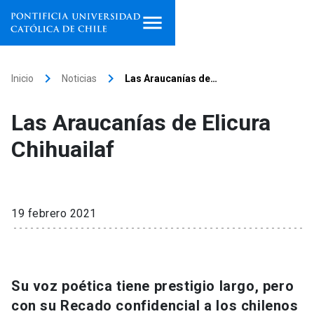
Inicio
keyboard_arrow_right
keyboard_arrow_right
Inicio
Noticias
Las Araucanías de…
Programas de estudio
Las Araucanías de Elicura
Facultades, escuelas e
Chihuailaf
institutos
Investigación
19 febrero 2021
Internacionalización
launch
Extensión
Su voz poética tiene prestigio largo, pero
Vinculación
con su Recado confidencial a los chilenos