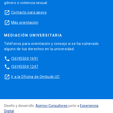
género o violencia sexual.
launch
Contacto para apoyo
launch
Más orientación
MEDIACIÓN UNIVERSITARIA
Teléfonos para orientación y consejo si se ha vulnerado
alguno de tus derechos en la universidad.
phone
(56)95504 1691
phone
(56)95504 1247
launch
Ir a la Oficina de Ombuds UC
Diseño y desarrollo:
Asimov Consultores
junto a
Experiencia
Digital
.