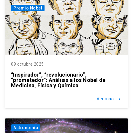
Premio Nobel
09 octubre 2025
“Inspirador”, “revolucionario”,
“prometedor”: Análisis a los Nobel de
Medicina, Física y Química
Ver más
keyboard_arrow_right
Astronomía