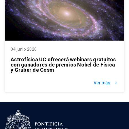
04 junio 2020
Astrofísica UC ofrecerá webinars gratuitos
con ganadores de premios Nobel de Física
y Gruber de Cosm
Ver más
keyboard_arrow_right