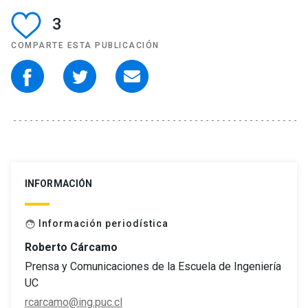
3
COMPARTE ESTA PUBLICACIÓN
INFORMACIÓN
Información periodística
face
Roberto Cárcamo
Prensa y Comunicaciones de la Escuela de Ingeniería
UC
rcarcamo@ing.puc.cl