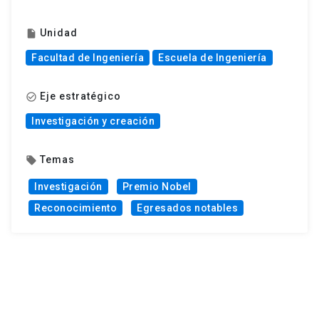
Unidad
insert_drive_file
Facultad de Ingeniería
Escuela de Ingeniería
Eje estratégico
check_circle_outline
Investigación y creación
Temas
local_offer
Investigación
Premio Nobel
Reconocimiento
Egresados notables