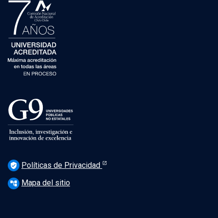
Políticas de Privacidad
verified_user
Mapa del sitio
account_tree