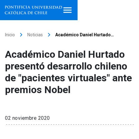
Inicio
keyboard_arrow_right
keyboard_arrow_right
Inicio
Noticias
Académico Daniel Hurtado…
Programas de estudio
Académico Daniel Hurtado
Facultades, escuelas e
presentó desarrollo chileno
institutos
de "pacientes virtuales" ante
Investigación
premios Nobel
Internacionalización
launch
Extensión
02 noviembre 2020
Vinculación