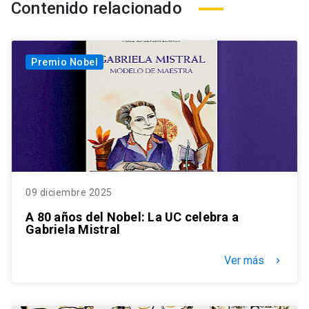
Contenido relacionado
Premio Nobel
09 diciembre 2025
A 80 años del Nobel: La UC celebra a
Gabriela Mistral
Ver más
keyboard_arrow_right