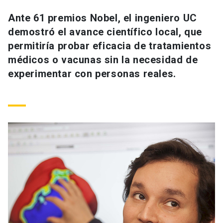
Universidad
Ante 61 premios Nobel, el ingeniero UC
demostró el avance científico local, que
keyboard_arrow_down
Información para
permitiría probar eficacia de tratamientos
Futuros estudiantes
Go to english site
launch
médicos o vacunas sin la necesidad de
experimentar con personas reales.
Estudiantes
ACCESOS DIRECTOS
Admisión
launch
Académicos
Mi Cuenta UC
launch
Personal
Correo UC
launch
launch
Alumni
Mi Portal UC
launch
Padres y familia
Medios
Biblioteca
launch
launch
Vecinos
Donaciones
launch