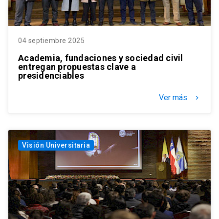
04 septiembre 2025
Academia, fundaciones y sociedad civil
entregan propuestas clave a
presidenciables
Ver más
keyboard_arrow_right
Visión Universitaria