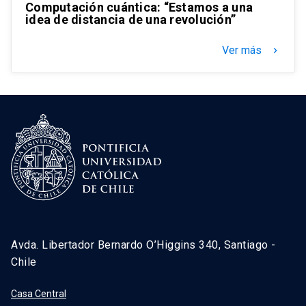
Computación cuántica: “Estamos a una
idea de distancia de una revolución”
Ver más
keyboard_arrow_right
Avda. Libertador Bernardo O’Higgins 340, Santiago -
Chile
Casa Central