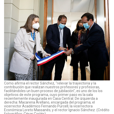
Como afirma el rector Sánchez, "relevar la trayectoria y la
contribución que realizan nuestros profesores y profesoras,
facilitándoles un buen proceso de jubilación", es uno de los los
objetivos de este programa, cuyo primer paso es la sala
recientemente inaugurada en Casa Central. De izquierda a
derecha: Macarena Arellano, encargada del programa; el
vicerrector Académico Fernando Purcell; la vicerrectora
Económica Loreto Massanés; y el rector Ignacio Sánchez. (Crédito
fotográfico: César Cortés)