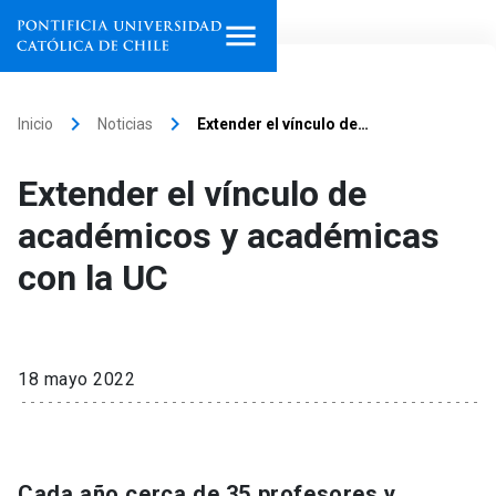
Inicio
keyboard_arrow_right
keyboard_arrow_right
Inicio
Noticias
Extender el vínculo de…
Programas de estudio
Extender el vínculo de
Facultades, escuelas e
académicos y académicas
institutos
con la UC
Investigación
Internacionalización
launch
18 mayo 2022
Extensión
Vinculación
Cada año cerca de 35 profesores y