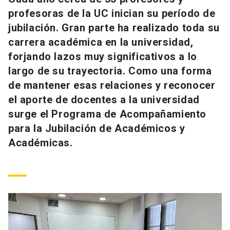
Universidad
profesoras de la UC inician su período de
jubilación. Gran parte ha realizado toda su
keyboard_arrow_down
Información para
carrera académica en la universidad,
forjando lazos muy significativos a lo
Futuros estudiantes
Go to english site
launch
largo de su trayectoria. Como una forma
Estudiantes
de mantener esas relaciones y reconocer
ACCESOS DIRECTOS
el aporte de docentes a la universidad
Admisión
launch
Académicos
surge el Programa de Acompañamiento
para la Jubilación de Académicos y
Mi Cuenta UC
launch
Personal
Académicas.
Correo UC
launch
launch
Alumni
Mi Portal UC
launch
Padres y familia
Medios
Biblioteca
launch
launch
Vecinos
Donaciones
launch