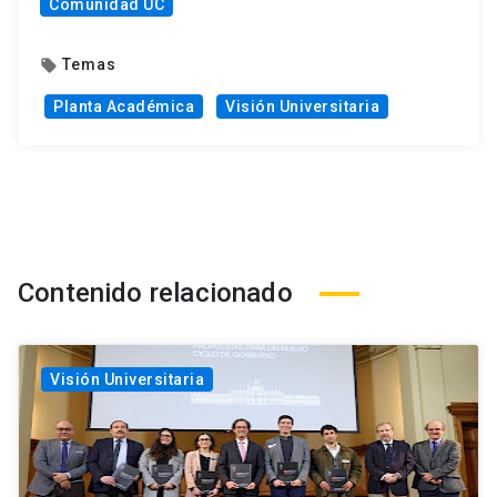
Comunidad UC
Temas
local_offer
Planta Académica
Visión Universitaria
Contenido relacionado
Visión Universitaria