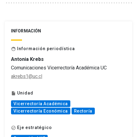
INFORMACIÓN
Información periodística
face
Antonia Krebs
Comunicaciones Vicerrectoría Académica UC
akrebs1@uc.cl
Unidad
insert_drive_file
Vicerrectoría Académica
Vicerrectoría Económica
Rectoría
Eje estratégico
check_circle_outline