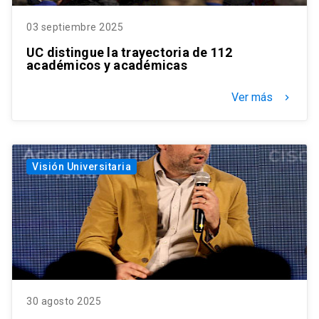
03 septiembre 2025
UC distingue la trayectoria de 112
académicos y académicas
Ver más
keyboard_arrow_right
Visión Universitaria
30 agosto 2025