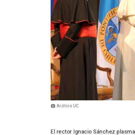
Archivo UC
photo_camera
El rector Ignacio Sánchez plasma