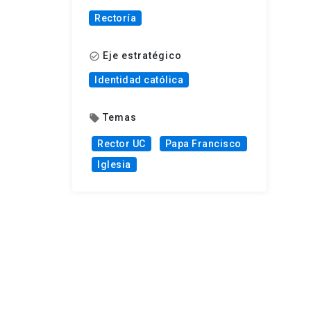
Rectoría
Eje estratégico
check_circle_outline
Identidad católica
Temas
local_offer
Rector UC
Papa Francisco
Iglesia