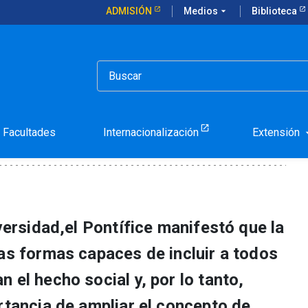
ADMISIÓN
Medios
arrow_drop_down
Biblioteca
 la UC
rancisco en la UC
Facultades
Internacionalización
Extensión
arrow_d
iversidad,el Pontífice manifestó que la
vas formas capaces de incluir a todos
 el hecho social y, por lo tanto,
rtancia de ampliar el concepto de