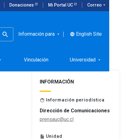
Donaciones
Mi Portal UC
Correo
arrow_drop_down
Información para
English Site
language
arrow_drop_down
Vinculación
Universidad
rop_down
arrow_drop_down
INFORMACIÓN
Información periodística
face
Dirección de Comunicaciones
prensauc@uc.cl
Unidad
insert_drive_file