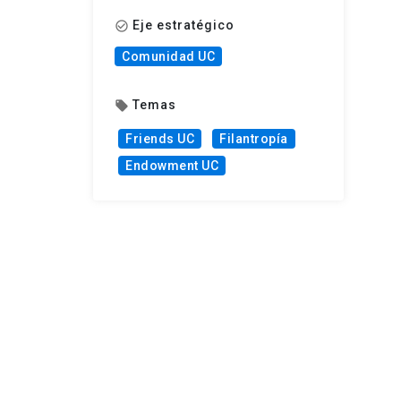
Eje estratégico
check_circle_outline
Comunidad UC
Temas
local_offer
Friends UC
Filantropía
Endowment UC