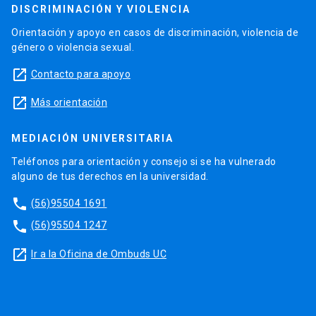
DISCRIMINACIÓN Y VIOLENCIA
Orientación y apoyo en casos de discriminación, violencia de
género o violencia sexual.
launch
Contacto para apoyo
launch
Más orientación
MEDIACIÓN UNIVERSITARIA
Teléfonos para orientación y consejo si se ha vulnerado
alguno de tus derechos en la universidad.
phone
(56)95504 1691
phone
(56)95504 1247
launch
Ir a la Oficina de Ombuds UC