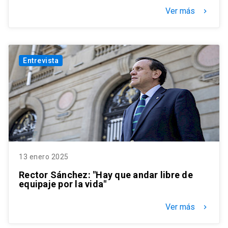
Ver más
keyboard_arrow_right
Entrevista
13 enero 2025
Rector Sánchez: "Hay que andar libre de
equipaje por la vida"
Ver más
keyboard_arrow_right