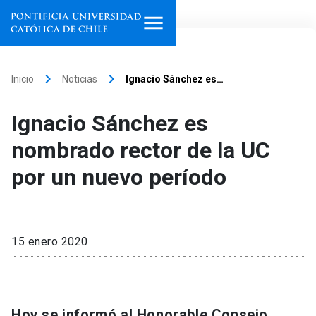
Inicio
keyboard_arrow_right
keyboard_arrow_right
Inicio
Noticias
Ignacio Sánchez es…
Programas de estudio
Ignacio Sánchez es
Facultades, escuelas e
nombrado rector de la UC
institutos
por un nuevo período
Investigación
Internacionalización
launch
15 enero 2020
Extensión
Vinculación
Hoy se informó al Honorable Consejo