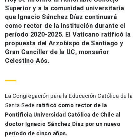
Universidad
Superior y a la comunidad universitaria
que Ignacio Sánchez Díaz continuará
keyboard_arrow_down
Información para
como rector de la institución durante el
período 2020-2025. El Vaticano ratificó la
Futuros estudiantes
Go to english site
launch
propuesta del Arzobispo de Santiago y
Estudiantes
Gran Canciller de la UC, monseñor
ACCESOS DIRECTOS
Celestino Aós.
Admisión
launch
Académicos
Mi Cuenta UC
launch
Personal
Correo UC
launch
La Congregación para la Educación Católica de la
launch
Alumni
Santa Sede
ratificó como rector de la
Mi Portal UC
launch
Padres y familia
Pontificia Universidad Católica de Chile al
Medios
Biblioteca
launch
doctor Ignacio Sánchez Díaz por un nuevo
launch
Vecinos
período de cinco años.
Donaciones
launch