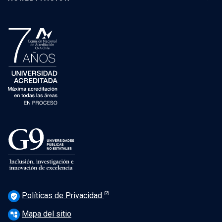
Políticas de Privacidad
verified_user
Mapa del sitio
account_tree