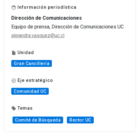
Información periodística
face
Dirección de Comunicaciones
Equipo de prensa, Dirección de Comunicaciones UC
alejandra.vasquez@uc.cl
Unidad
insert_drive_file
Gran Cancillería
Eje estratégico
check_circle_outline
Comunidad UC
Temas
local_offer
Comité de Búsqueda
Rector UC