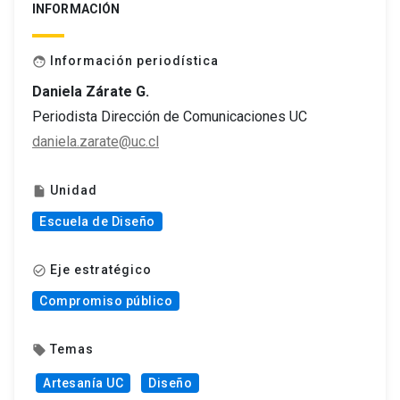
INFORMACIÓN
Información periodística
face
Daniela Zárate G.
Periodista Dirección de Comunicaciones UC
daniela.zarate@uc.cl
Unidad
insert_drive_file
Escuela de Diseño
Eje estratégico
check_circle_outline
Compromiso público
Temas
local_offer
Artesanía UC
Diseño