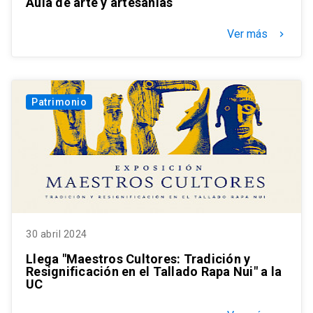
Aula de arte y artesanías
Ver más
keyboard_arrow_right
Patrimonio
30 abril 2024
Llega "Maestros Cultores: Tradición y
Resignificación en el Tallado Rapa Nui" a la
UC