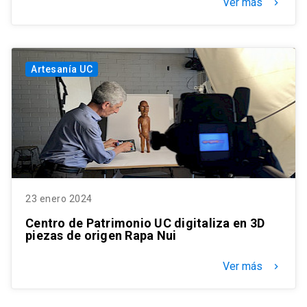
Ver más
keyboard_arrow_right
Artesanía UC
23 enero 2024
Centro de Patrimonio UC digitaliza en 3D
piezas de origen Rapa Nui
Ver más
keyboard_arrow_right