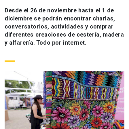
Universidad
Desde el 26 de noviembre hasta el 1 de
diciembre se podrán encontrar charlas,
keyboard_arrow_down
Información para
conversatorios, actividades y comprar
Futuros estudiantes
Go to english site
launch
diferentes creaciones de cestería, madera
y alfarería. Todo por internet.
Estudiantes
ACCESOS DIRECTOS
Admisión
launch
Académicos
Mi Cuenta UC
launch
Personal
Correo UC
launch
launch
Alumni
Mi Portal UC
launch
Padres y familia
Medios
Biblioteca
launch
launch
Vecinos
Donaciones
launch