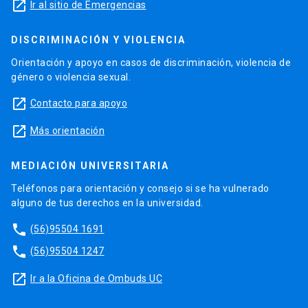
launch
Ir al sitio de Emergencias
DISCRIMINACIÓN Y VIOLENCIA
Orientación y apoyo en casos de discriminación, violencia de
género o violencia sexual.
launch
Contacto para apoyo
launch
Más orientación
MEDIACIÓN UNIVERSITARIA
Teléfonos para orientación y consejo si se ha vulnerado
alguno de tus derechos en la universidad.
phone
(56)95504 1691
phone
(56)95504 1247
launch
Ir a la Oficina de Ombuds UC