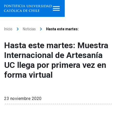
Inicio
keyboard_arrow_right
keyboard_arrow_right
Inicio
Noticias
Hasta este martes:
Programas de estudio
Hasta este martes: Muestra
Facultades, escuelas e
Internacional de Artesanía
institutos
UC llega por primera vez en
Investigación
forma virtual
Internacionalización
launch
Extensión
23 noviembre 2020
Vinculación