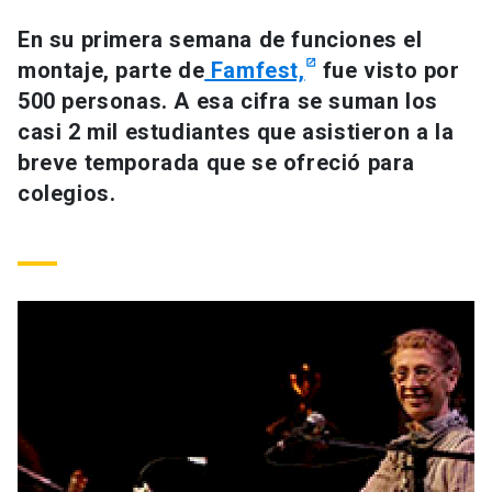
Universidad
En su primera semana de funciones el
montaje, parte de
Famfest,
fue visto por
keyboard_arrow_down
Información para
500 personas. A esa cifra se suman los
Futuros estudiantes
Go to english site
launch
casi 2 mil estudiantes que asistieron a la
breve temporada que se ofreció para
Estudiantes
ACCESOS DIRECTOS
colegios.
Admisión
launch
Académicos
Mi Cuenta UC
launch
Personal
Correo UC
launch
launch
Alumni
Mi Portal UC
launch
Padres y familia
Medios
Biblioteca
launch
launch
Vecinos
Donaciones
launch