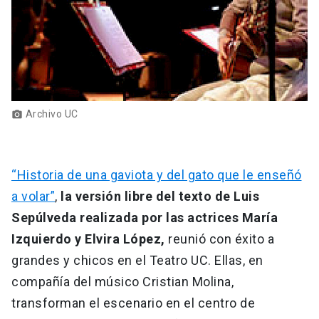
Archivo UC
photo_camera
“Historia de una gaviota y del gato que le enseñó
a volar”
,
la versión libre del texto de Luis
Sepúlveda realizada por las actrices María
Izquierdo y Elvira López,
reunió con éxito a
grandes y chicos en el Teatro UC. Ellas, en
compañía del músico Cristian Molina,
transforman el escenario en el centro de