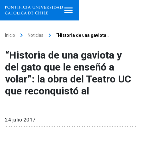
Inicio
keyboard_arrow_right
keyboard_arrow_right
Inicio
Noticias
“Historia de una gaviota…
Programas de estudio
“Historia de una gaviota y
Facultades, escuelas e
del gato que le enseñó a
institutos
volar”: la obra del Teatro UC
Investigación
que reconquistó al
Internacionalización
launch
Extensión
24 julio 2017
Vinculación