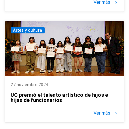
Ver más
keyboard_arrow_right
Artes y cultura
27 noviembre 2024
UC premió el talento artístico de hijos e
hijas de funcionarios
Ver más
keyboard_arrow_right