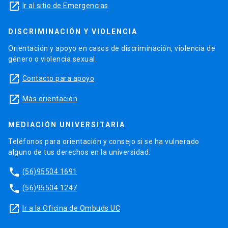
launch
Ir al sitio de Emergencias
DISCRIMINACIÓN Y VIOLENCIA
Orientación y apoyo en casos de discriminación, violencia de
género o violencia sexual.
launch
Contacto para apoyo
launch
Más orientación
MEDIACIÓN UNIVERSITARIA
Teléfonos para orientación y consejo si se ha vulnerado
alguno de tus derechos en la universidad.
phone
(56)95504 1691
phone
(56)95504 1247
launch
Ir a la Oficina de Ombuds UC