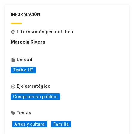
INFORMACIÓN
Información periodística
face
Marcela Rivera
Unidad
insert_drive_file
Teatro UC
Eje estratégico
check_circle_outline
Compromiso público
Temas
local_offer
Artes y cultura
Familia