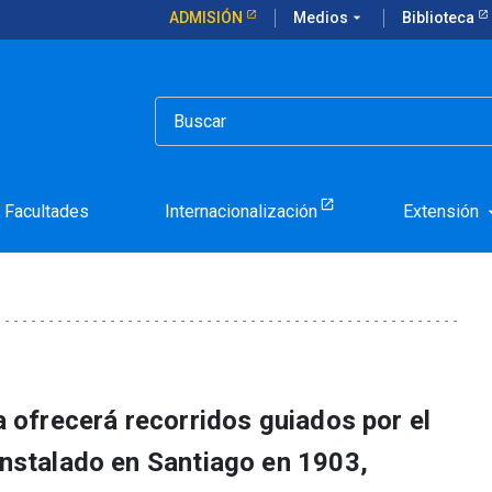
ADMISIÓN
Medios
arrow_drop_down
Biblioteca
ster abrirá sus puertas el Día del Patrimonio
o Manuel Foster abrirá s
Facultades
Internacionalización
Extensión
arrow_d
ca ofrecerá recorridos guiados por el
instalado en Santiago en 1903,