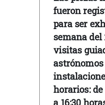
fueron regi
para ser exh
semana del 
visitas gui
astrónomos 
instalacione
horarios: de 
a 16:30 hora