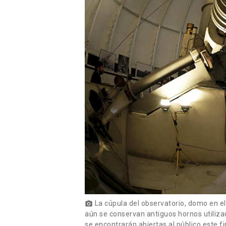
La cúpula del observatorio, domo en el 
photo_camera
aún se conservan antiguos hornos utilizad
se encontrarán abiertas al público este f