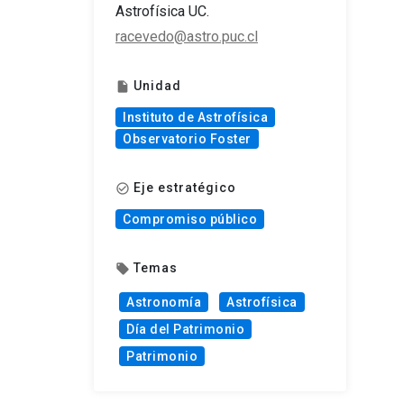
Astrofísica UC.
racevedo@astro.puc.cl
Unidad
insert_drive_file
Instituto de Astrofísica
Observatorio Foster
Eje estratégico
check_circle_outline
Compromiso público
Temas
local_offer
Astronomía
Astrofísica
Día del Patrimonio
Patrimonio