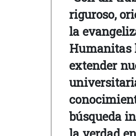
riguroso, or
la evangeliz
Humanitas h
extender nu
universitari
conocimiento
búsqueda in
la verdad en