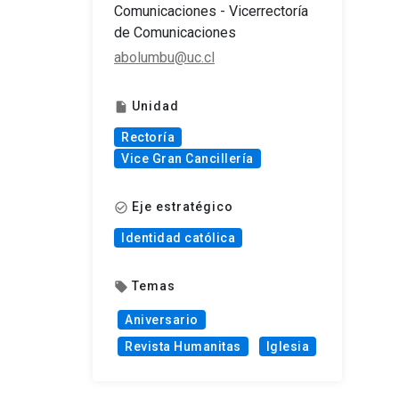
Comunicaciones - Vicerrectoría
de Comunicaciones
abolumbu@uc.cl
Unidad
insert_drive_file
Rectoría
Vice Gran Cancillería
Eje estratégico
check_circle_outline
Identidad católica
Temas
local_offer
Aniversario
Revista Humanitas
Iglesia