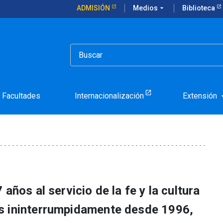
ADMISIÓN
Medios
arrow_drop_down
Biblioteca
necesaria para la vida de la Universidad
sta clave y necesaria pa
Facultades
Internacionalización
Extensión
arrow_d
años al servicio de la fe y la cultura
s ininterrumpidamente desde 1996,