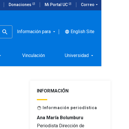
Donaciones
Mi Portal UC
Correo
arrow_drop_down
Información para
English Site
language
arrow_drop_down
ra la vida
Vinculación
Universidad
rop_down
arrow_drop_down
INFORMACIÓN
Información periodística
face
Ana María Bolumburu
Periodista Dirección de