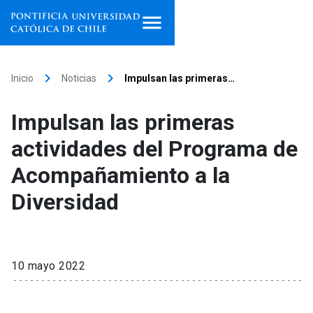
Inicio
keyboard_arrow_right
keyboard_arrow_right
Inicio
Noticias
Impulsan las primeras…
Programas de estudio
Impulsan las primeras
Facultades, escuelas e
actividades del Programa de
institutos
Acompañamiento a la
Investigación
Diversidad
Internacionalización
launch
Extensión
10 mayo 2022
Vinculación