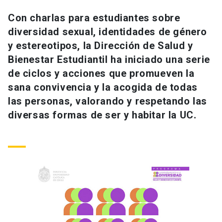
Universidad
Con charlas para estudiantes sobre
diversidad sexual, identidades de género
keyboard_arrow_down
Información para
y estereotipos, la Dirección de Salud y
Futuros estudiantes
Go to english site
launch
Bienestar Estudiantil ha iniciado una serie
de ciclos y acciones que promueven la
Estudiantes
ACCESOS DIRECTOS
sana convivencia y la acogida de todas
las personas, valorando y respetando las
Admisión
launch
Académicos
diversas formas de ser y habitar la UC.
Mi Cuenta UC
launch
Personal
Correo UC
launch
launch
Alumni
Mi Portal UC
launch
Padres y familia
Medios
Biblioteca
launch
launch
Vecinos
Donaciones
launch