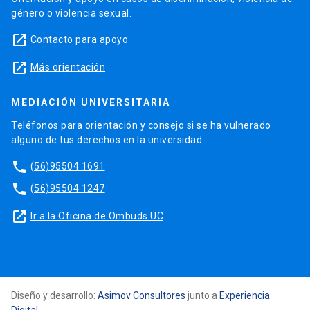
género o violencia sexual.
launch
Contacto para apoyo
launch
Más orientación
MEDIACIÓN UNIVERSITARIA
Teléfonos para orientación y consejo si se ha vulnerado
alguno de tus derechos en la universidad.
phone
(56)95504 1691
phone
(56)95504 1247
launch
Ir a la Oficina de Ombuds UC
Diseño y desarrollo:
Asimov Consultores
junto a
Experiencia
Digital
.