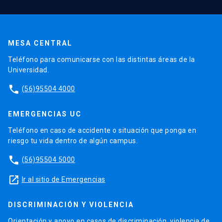
MESA CENTRAL
Teléfono para comunicarse con las distintas áreas de la
Universidad.
phone
(56)95504 4000
EMERGENCIAS UC
Teléfono en caso de accidente o situación que ponga en
riesgo tu vida dentro de algún campus.
phone
(56)95504 5000
launch
Ir al sitio de Emergencias
DISCRIMINACIÓN Y VIOLENCIA
Orientación y apoyo en casos de discriminación, violencia de