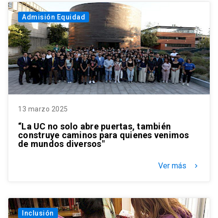
Admisión Equidad
13 marzo 2025
“La UC no solo abre puertas, también
construye caminos para quienes venimos
de mundos diversos"
Ver más
keyboard_arrow_right
Inclusión