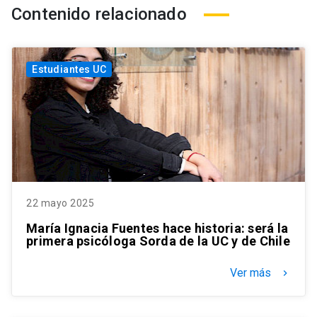
Contenido relacionado
Estudiantes UC
22 mayo 2025
María Ignacia Fuentes hace historia: será la
primera psicóloga Sorda de la UC y de Chile
Ver más
keyboard_arrow_right