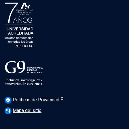
Políticas de Privacidad
verified_user
Mapa del sitio
account_tree