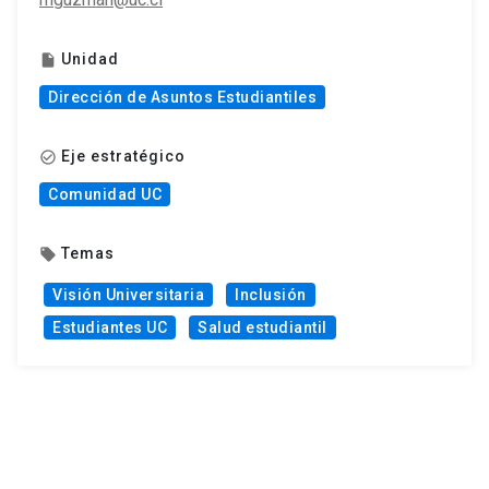
Unidad
insert_drive_file
Dirección de Asuntos Estudiantiles
Eje estratégico
check_circle_outline
Comunidad UC
Temas
local_offer
Visión Universitaria
Inclusión
Estudiantes UC
Salud estudiantil