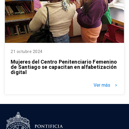
21 octubre 2024
Mujeres del Centro Penitenciario Femenino
de Santiago se capacitan en alfabetización
digital
Ver más
keyboard_arrow_right