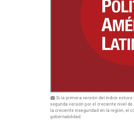
Si la primera versión del índice estuv
photo_camera
segunda versión por el creciente nivel de 
la creciente inseguridad en la región, e
gobernabilidad.