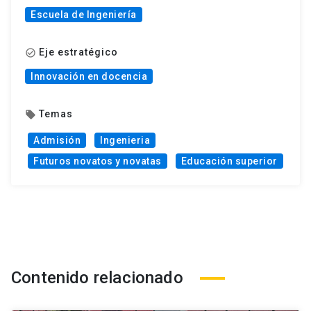
Escuela de Ingeniería
Eje estratégico
check_circle_outline
Innovación en docencia
Temas
local_offer
Admisión
Ingenieria
Futuros novatos y novatas
Educación superior
Contenido relacionado