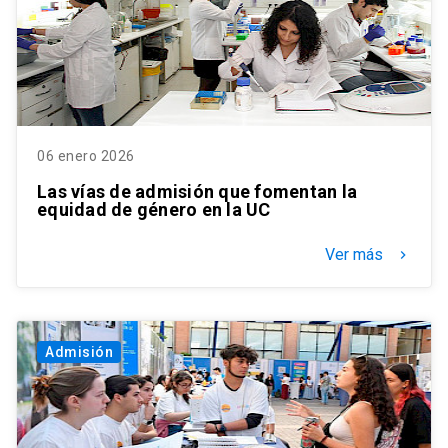
06 enero 2026
Las vías de admisión que fomentan la
equidad de género en la UC
Ver más
keyboard_arrow_right
Admisión