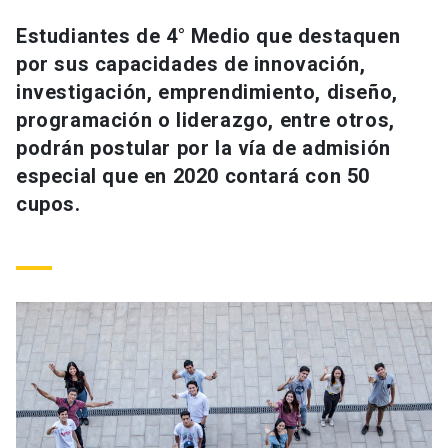
Universidad
Estudiantes de 4° Medio que destaquen
por sus capacidades de innovación,
keyboard_arrow_down
Información para
investigación, emprendimiento, diseño,
Futuros estudiantes
Go to english site
launch
programación o liderazgo, entre otros,
podrán postular por la vía de admisión
Estudiantes
ACCESOS DIRECTOS
especial que en 2020 contará con 50
cupos.
Admisión
launch
Académicos
Mi Cuenta UC
launch
Personal
Correo UC
launch
launch
Alumni
Mi Portal UC
launch
Padres y familia
Medios
Biblioteca
launch
launch
Vecinos
Donaciones
launch