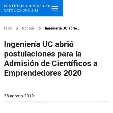
Inicio
keyboard_arrow_right
keyboard_arrow_right
Inicio
Noticias
Ingeniería UC abrió…
Programas de estudio
Ingeniería UC abrió
Facultades, escuelas e
postulaciones para la
institutos
Admisión de Científicos a
Investigación
Emprendedores 2020
Internacionalización
launch
Extensión
28 agosto 2019
Vinculación