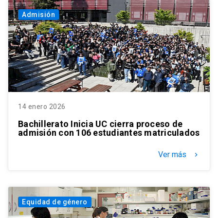
Admisión
14 enero 2026
Bachillerato Inicia UC cierra proceso de
admisión con 106 estudiantes matriculados
Ver más
keyboard_arrow_right
Equidad de género