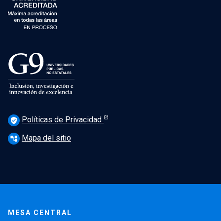
Políticas de Privacidad
verified_user
Mapa del sitio
account_tree
MESA CENTRAL