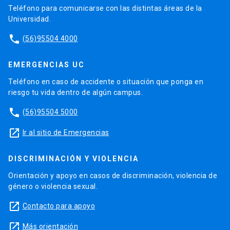
Teléfono para comunicarse con las distintas áreas de la
Universidad.
phone
(56)95504 4000
EMERGENCIAS UC
Teléfono en caso de accidente o situación que ponga en
riesgo tu vida dentro de algún campus.
phone
(56)95504 5000
launch
Ir al sitio de Emergencias
DISCRIMINACIÓN Y VIOLENCIA
Orientación y apoyo en casos de discriminación, violencia de
género o violencia sexual.
launch
Contacto para apoyo
launch
Más orientación