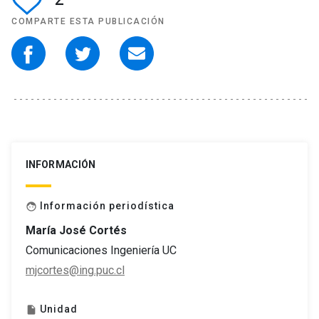
COMPARTE ESTA PUBLICACIÓN
INFORMACIÓN
Información periodística
face
María José Cortés
Comunicaciones Ingeniería UC
mjcortes@ing.puc.cl
Unidad
insert_drive_file