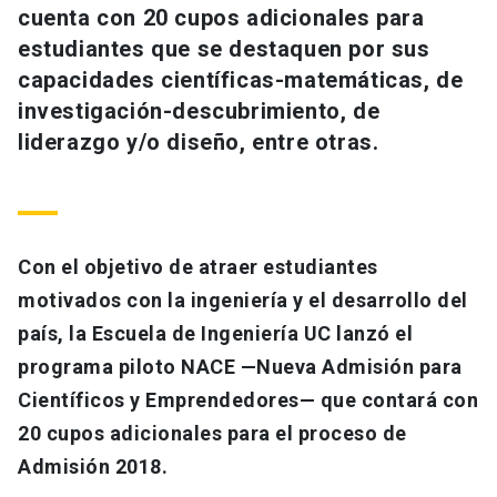
cuenta con 20 cupos adicionales para
Universidad
estudiantes que se destaquen por sus
keyboard_arrow_down
Información para
capacidades científicas-matemáticas, de
investigación-descubrimiento, de
Futuros estudiantes
Go to english site
launch
liderazgo y/o diseño, entre otras.
Estudiantes
ACCESOS DIRECTOS
Admisión
launch
Académicos
Con el objetivo de atraer estudiantes
Mi Cuenta UC
launch
Personal
motivados con la ingeniería y el desarrollo del
Correo UC
launch
país, la Escuela de Ingeniería UC lanzó el
launch
Alumni
programa piloto NACE —Nueva Admisión para
Mi Portal UC
launch
Padres y familia
Científicos y Emprendedores— que contará con
Medios
Biblioteca
launch
20 cupos adicionales para el proceso de
launch
Vecinos
Admisión 2018.
Donaciones
launch