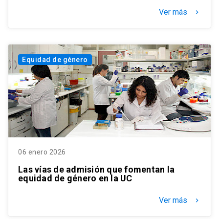
Ver más
keyboard_arrow_right
Equidad de género
06 enero 2026
Las vías de admisión que fomentan la
equidad de género en la UC
Ver más
keyboard_arrow_right