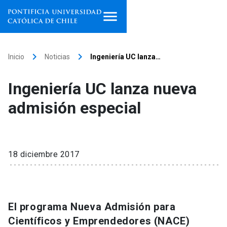
Inicio
keyboard_arrow_right
keyboard_arrow_right
Inicio
Noticias
Ingeniería UC lanza…
Programas de estudio
Ingeniería UC lanza nueva
Facultades, escuelas e
admisión especial
institutos
Investigación
18 diciembre 2017
Internacionalización
launch
Extensión
El programa Nueva Admisión para
Vinculación
Científicos y Emprendedores (NACE)