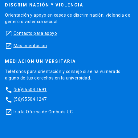
DISCRIMINACIÓN Y VIOLENCIA
Orientación y apoyo en casos de discriminación, violencia de
género o violencia sexual.
launch
Contacto para apoyo
launch
Más orientación
MEDIACIÓN UNIVERSITARIA
Teléfonos para orientación y consejo si se ha vulnerado
alguno de tus derechos en la universidad.
phone
(56)95504 1691
phone
(56)95504 1247
launch
Ir a la Oficina de Ombuds UC