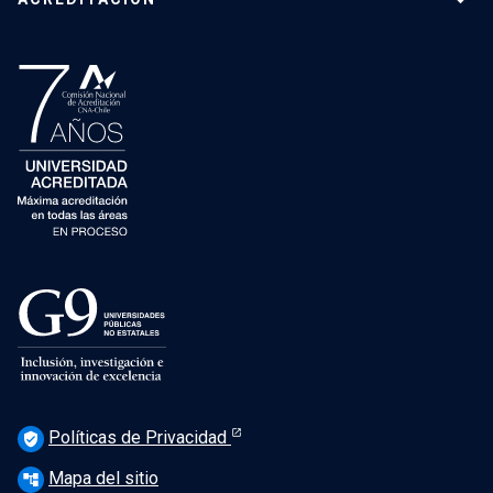
Políticas de Privacidad
verified_user
Mapa del sitio
account_tree