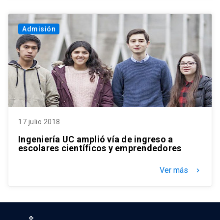
Admisión
17 julio 2018
Ingeniería UC amplió vía de ingreso a
escolares científicos y emprendedores
Ver más
keyboard_arrow_right