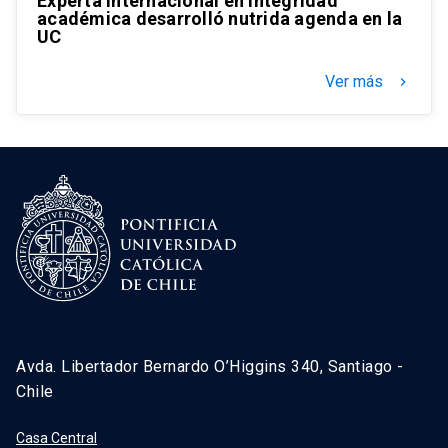
Experta internacional en integridad
académica desarrolló nutrida agenda en la
UC
Ver más
keyboard_arrow_right
Avda. Libertador Bernardo O’Higgins 340, Santiago -
Chile
Casa Central