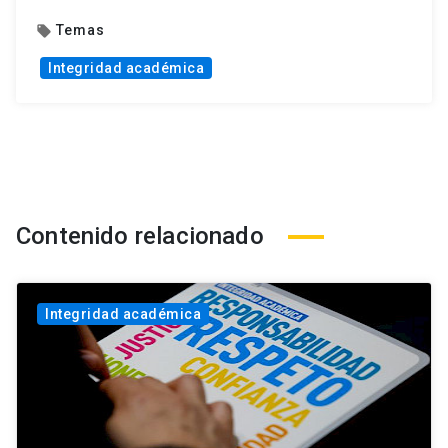
Temas
local_offer
Integridad académica
Contenido relacionado
Integridad académica