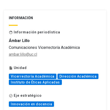
INFORMACIÓN
Información periodística
face
Ámbar Lillo
Comunicaciones Vicerrectoría Académica
ambar.lillo@uc.cl
Unidad
insert_drive_file
Vicerrectoría Académica
Dirección Académica
Instituto de Éticas Aplicadas
Eje estratégico
check_circle_outline
Innovación en docencia