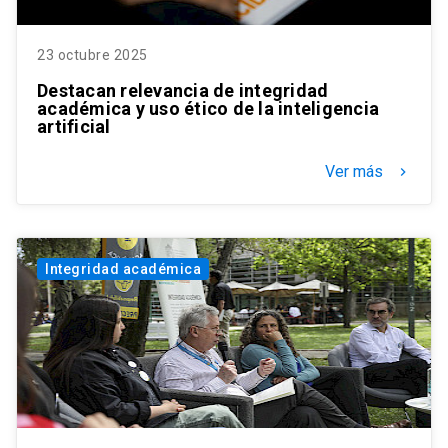
23 octubre 2025
Destacan relevancia de integridad
académica y uso ético de la inteligencia
artificial
Ver más
keyboard_arrow_right
Integridad académica