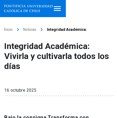
Inicio
keyboard_arrow_right
keyboard_arrow_right
Inicio
Noticias
Integridad Académica:
Programas de estudio
Integridad Académica:
Facultades, escuelas e
Vivirla y cultivarla todos los
institutos
días
Investigación
Internacionalización
launch
16 octubre 2025
Extensión
Vinculación
Bajo la consigna Transforma con