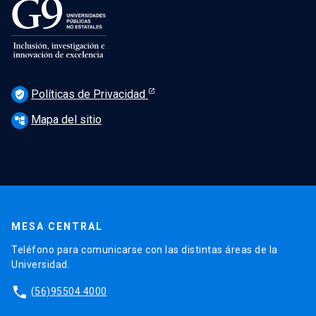
Políticas de Privacidad
verified_user
Mapa del sitio
account_tree
MESA CENTRAL
Teléfono para comunicarse con las distintas áreas de la
Universidad.
phone
(56)95504 4000