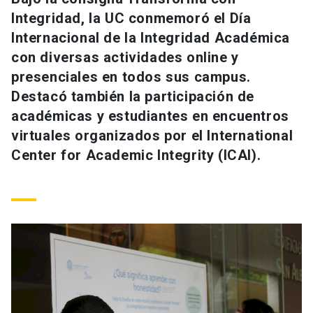
Universidad
Integridad, la UC conmemoró el Día
Internacional de la Integridad Académica
keyboard_arrow_down
Información para
con diversas actividades online y
presenciales en todos sus campus.
Futuros estudiantes
Go to english site
launch
Destacó también la participación de
Estudiantes
académicas y estudiantes en encuentros
ACCESOS DIRECTOS
virtuales organizados por el International
Admisión
launch
Académicos
Center for Academic Integrity (ICAI).
Mi Cuenta UC
launch
Personal
Correo UC
launch
launch
Alumni
Mi Portal UC
launch
Padres y familia
Medios
Biblioteca
launch
launch
Vecinos
Donaciones
launch