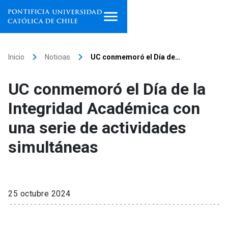
Inicio
keyboard_arrow_right
keyboard_arrow_right
Inicio
Noticias
UC conmemoró el Día de…
Programas de estudio
UC conmemoró el Día de la
Facultades, escuelas e
Integridad Académica con
institutos
una serie de actividades
Investigación
simultáneas
Internacionalización
launch
Extensión
25 octubre 2024
Vinculación