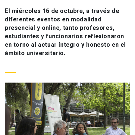
Universidad
El miércoles 16 de octubre, a través de
diferentes eventos en modalidad
keyboard_arrow_down
Información para
presencial y online, tanto profesores,
Futuros estudiantes
Go to english site
launch
estudiantes y funcionarios reflexionaron
en torno al actuar íntegro y honesto en el
Estudiantes
ACCESOS DIRECTOS
ámbito universitario.
Admisión
launch
Académicos
Mi Cuenta UC
launch
Personal
Correo UC
launch
launch
Alumni
Mi Portal UC
launch
Padres y familia
Medios
Biblioteca
launch
launch
Vecinos
Donaciones
launch