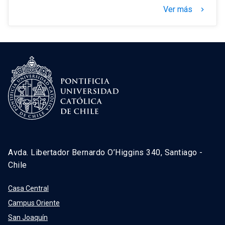
Ver más
keyboard_arrow_right
Avda. Libertador Bernardo O’Higgins 340, Santiago -
Chile
Casa Central
Campus Oriente
San Joaquín