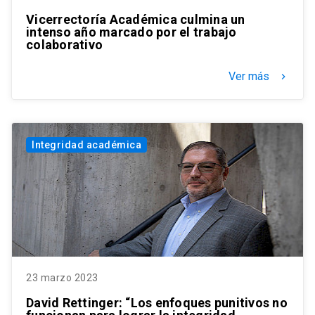
Vicerrectoría Académica culmina un
intenso año marcado por el trabajo
colaborativo
Ver más
keyboard_arrow_right
Integridad académica
23 marzo 2023
David Rettinger: “Los enfoques punitivos no