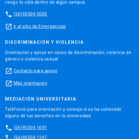
riesgo tu vida dentro de algún campus.
phone
(56)95504 5000
launch
Ir al sitio de Emergencias
DISCRIMINACIÓN Y VIOLENCIA
Orientación y apoyo en casos de discriminación, violencia de
género o violencia sexual.
launch
Contacto para apoyo
launch
Más orientación
MEDIACIÓN UNIVERSITARIA
Teléfonos para orientación y consejo si se ha vulnerado
alguno de tus derechos en la universidad.
phone
(56)95504 1691
phone
(56)95504 1247