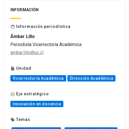
INFORMACIÓN
Información periodística
face
Ámbar Lillo
Periodista Vicerrectoría Académica
ambar.lillo@uc.cl
Unidad
insert_drive_file
Vicerrectoría Académica
Dirección Académica
Eje estratégico
check_circle_outline
Innovación en docencia
Temas
local_offer