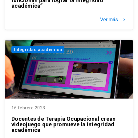
funcionan para lograr la integridad
académica”
Ver más
keyboard_arrow_right
Integridad académica
16 febrero 2023
Docentes de Terapia Ocupacional crean
videojuego que promueve la integridad
académica