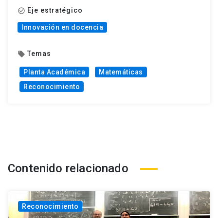
Eje estratégico
check_circle_outline
Innovación en docencia
Temas
local_offer
Planta Académica
Matemáticas
Reconocimiento
Contenido relacionado
Reconocimiento