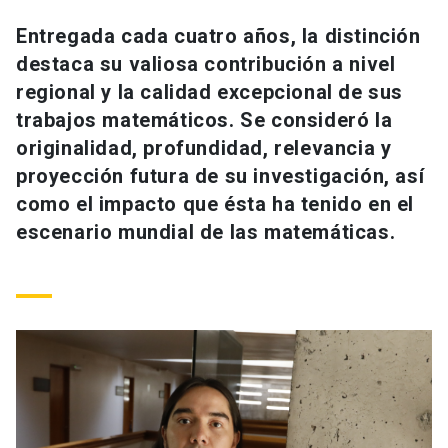
Universidad
Entregada cada cuatro años, la distinción
destaca su valiosa contribución a nivel
keyboard_arrow_down
Información para
regional y la calidad excepcional de sus
Futuros estudiantes
Go to english site
launch
trabajos matemáticos. Se consideró la
originalidad, profundidad, relevancia y
Estudiantes
ACCESOS DIRECTOS
proyección futura de su investigación, así
como el impacto que ésta ha tenido en el
Admisión
launch
Académicos
escenario mundial de las matemáticas.
Mi Cuenta UC
launch
Personal
Correo UC
launch
launch
Alumni
Mi Portal UC
launch
Padres y familia
Medios
Biblioteca
launch
launch
Vecinos
Donaciones
launch