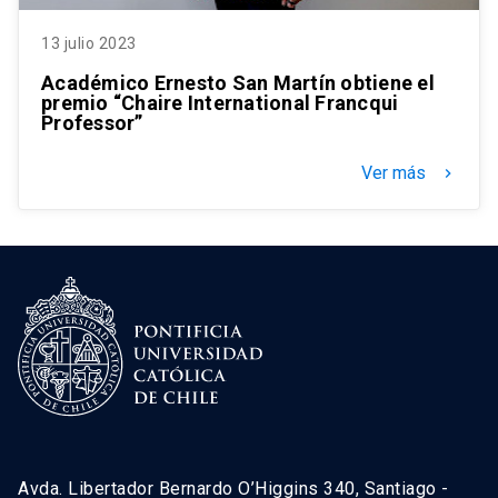
13 julio 2023
Académico Ernesto San Martín obtiene el
premio “Chaire International Francqui
Professor”
Ver más
keyboard_arrow_right
Avda. Libertador Bernardo O’Higgins 340, Santiago -