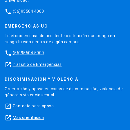
Universidad.
phone
(56)95504 4000
EMERGENCIAS UC
Teléfono en caso de accidente o situación que ponga en
riesgo tu vida dentro de algún campus.
phone
(56)95504 5000
launch
Ir al sitio de Emergencias
DISCRIMINACIÓN Y VIOLENCIA
Orientación y apoyo en casos de discriminación, violencia de
género o violencia sexual.
launch
Contacto para apoyo
launch
Más orientación