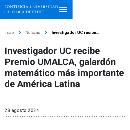
Inicio
keyboard_arrow_right
keyboard_arrow_right
Inicio
Noticias
Investigador UC recibe…
Programas de estudio
Investigador UC recibe
Facultades, escuelas e
Premio UMALCA, galardón
institutos
matemático más importante
Investigación
de América Latina
Internacionalización
launch
Extensión
28 agosto 2024
Vinculación