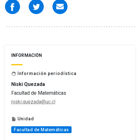
INFORMACIÓN
Información periodística
face
Niski Quezada
Facultad de Matemáticas
niski.quezada@uc.cl
Unidad
insert_drive_file
Facultad de Matemáticas