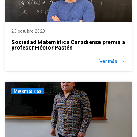
23 octubre 2023
Sociedad Matemática Canadiense premia a
profesor Héctor Pastén
Ver más
keyboard_arrow_right
Matemáticas