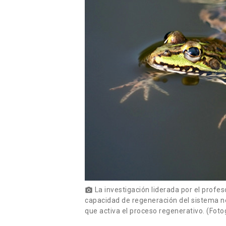
La investigación liderada por el profe
photo_camera
capacidad de regeneración del sistema ne
que activa el proceso regenerativo. (Fotog