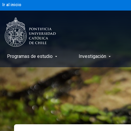
Ir al inicio
Programas de estudio
Investigación
arrow_drop_down
arrow_drop_down