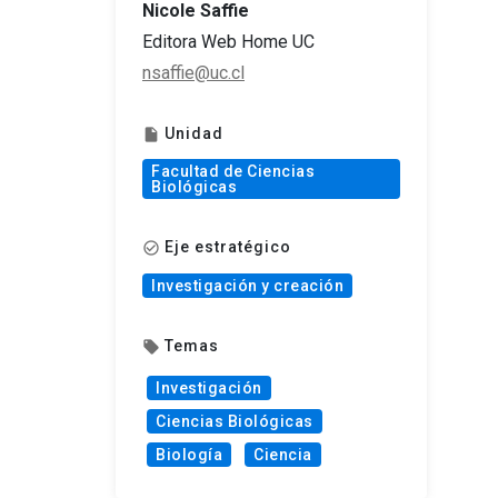
Nicole Saffie
Editora Web Home UC
nsaffie@uc.cl
Unidad
insert_drive_file
Facultad de Ciencias
Biológicas
Eje estratégico
check_circle_outline
Investigación y creación
Temas
local_offer
Investigación
Ciencias Biológicas
Biología
Ciencia