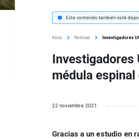
Este contenido también está dispon
info
keyboard_arrow_right
keyboard_arrow_right
Inicio
Noticias
Investigadores UC
Investigadores 
médula espinal 
22 noviembre 2021
Gracias a un estudio en r