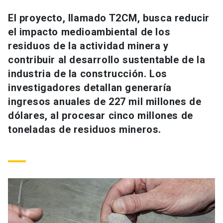
Universidad
El proyecto, llamado T2CM, busca reducir
el impacto medioambiental de los
keyboard_arrow_down
Información para
residuos de la actividad minera y
Futuros estudiantes
Go to english site
launch
contribuir al desarrollo sustentable de la
industria de la construcción. Los
Estudiantes
ACCESOS DIRECTOS
investigadores detallan generaría
ingresos anuales de 227 mil millones de
Admisión
launch
Académicos
dólares, al procesar cinco millones de
Mi Cuenta UC
launch
toneladas de residuos mineros.
Personal
Correo UC
launch
launch
Alumni
Mi Portal UC
launch
Padres y familia
Medios
Biblioteca
launch
launch
Vecinos
Donaciones
launch