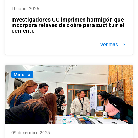
10 junio 2026
Investigadores UC imprimen hormigón que
incorpora relaves de cobre para sustituir el
cemento
Ver más
keyboard_arrow_right
Minería
09 diciembre 2025