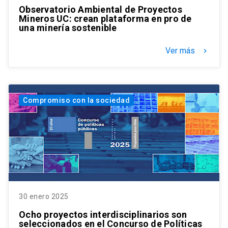
Observatorio Ambiental de Proyectos
Mineros UC: crean plataforma en pro de
una minería sostenible
Ver más
keyboard_arrow_right
Compromiso con la sociedad
30 enero 2025
Ocho proyectos interdisciplinarios son
seleccionados en el Concurso de Políticas