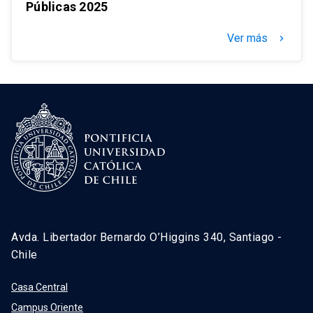
Públicas 2025
Ver más
keyboard_arrow_right
Avda. Libertador Bernardo O’Higgins 340, Santiago -
Chile
Casa Central
Campus Oriente