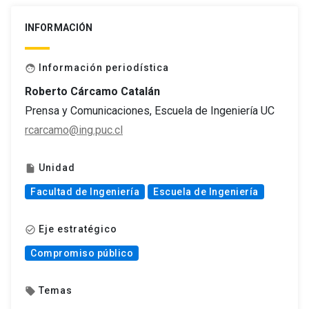
INFORMACIÓN
Información periodística
face
Roberto Cárcamo Catalán
Prensa y Comunicaciones, Escuela de Ingeniería UC
rcarcamo@ing.puc.cl
Unidad
insert_drive_file
Facultad de Ingeniería
Escuela de Ingeniería
Eje estratégico
check_circle_outline
Compromiso público
Temas
local_offer