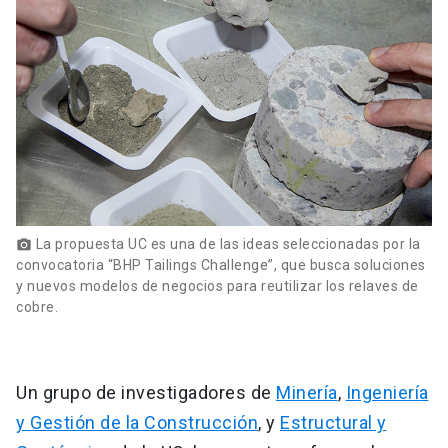
La propuesta UC es una de las ideas seleccionadas por la
photo_camera
convocatoria “BHP Tailings Challenge”, que busca soluciones
y nuevos modelos de negocios para reutilizar los relaves de
cobre.
Un grupo de investigadores de
Minería
,
Ingeniería
y Gestión de la Construcción
, y
Estructural y