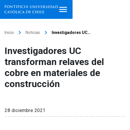
Inicio
keyboard_arrow_right
keyboard_arrow_right
Inicio
Noticias
Investigadores UC…
Programas de estudio
Investigadores UC
Facultades, escuelas e
transforman relaves del
institutos
cobre en materiales de
Investigación
construcción
Internacionalización
launch
Extensión
28 diciembre 2021
Vinculación