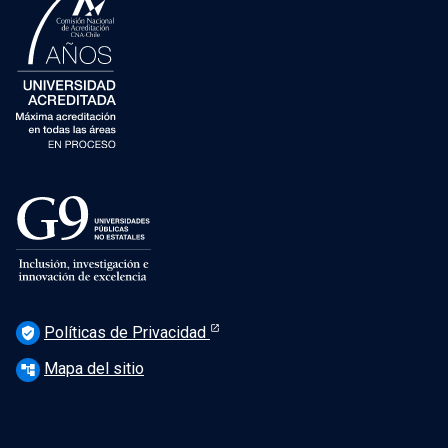
Políticas de Privacidad
verified_user
Mapa del sitio
account_tree