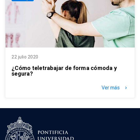
22 julio 2020
¿Cómo teletrabajar de forma cómoda y
segura?
Ver más
keyboard_arrow_right