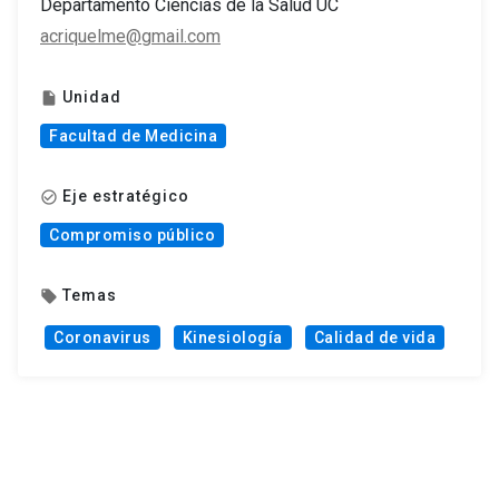
Departamento Ciencias de la Salud UC
acriquelme@gmail.com
Unidad
insert_drive_file
Facultad de Medicina
Eje estratégico
check_circle_outline
Compromiso público
Temas
local_offer
Coronavirus
Kinesiología
Calidad de vida