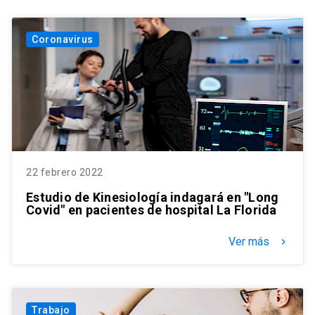
Coronavirus
22 febrero 2022
Estudio de Kinesiología indagará en "Long
Covid" en pacientes de hospital La Florida
Ver más
keyboard_arrow_right
Trabajo