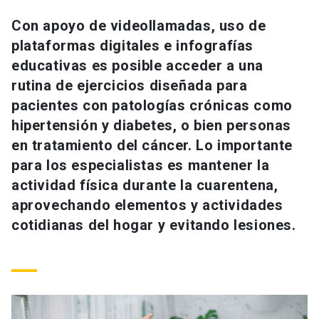
Universidad
Con apoyo de videollamadas, uso de
plataformas digitales e infografías
keyboard_arrow_down
Información para
educativas es posible acceder a una
Futuros estudiantes
Go to english site
launch
rutina de ejercicios diseñada para
pacientes con patologías crónicas como
Estudiantes
ACCESOS DIRECTOS
hipertensión y diabetes, o bien personas
en tratamiento del cáncer. Lo importante
Admisión
launch
Académicos
para los especialistas es mantener la
Mi Cuenta UC
launch
actividad física durante la cuarentena,
Personal
aprovechando elementos y actividades
Correo UC
launch
launch
Alumni
cotidianas del hogar y evitando lesiones.
Mi Portal UC
launch
Padres y familia
Medios
Biblioteca
launch
launch
Vecinos
Donaciones
launch