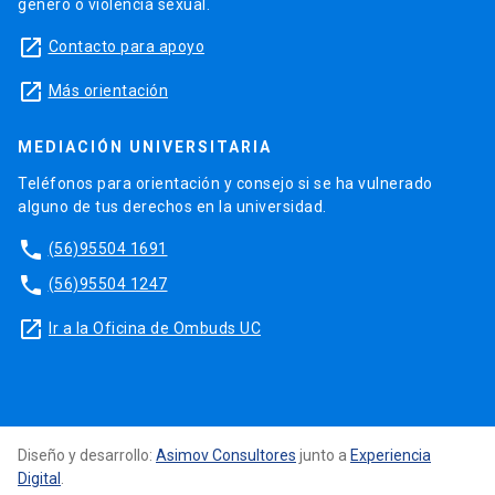
género o violencia sexual.
launch
Contacto para apoyo
launch
Más orientación
MEDIACIÓN UNIVERSITARIA
Teléfonos para orientación y consejo si se ha vulnerado
alguno de tus derechos en la universidad.
phone
(56)95504 1691
phone
(56)95504 1247
launch
Ir a la Oficina de Ombuds UC
Diseño y desarrollo:
Asimov Consultores
junto a
Experiencia
Digital
.