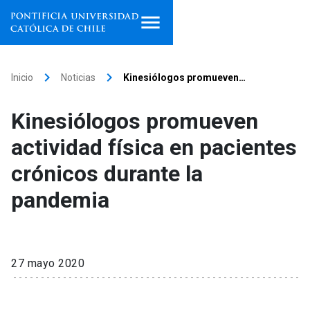
Inicio
keyboard_arrow_right
keyboard_arrow_right
Inicio
Noticias
Kinesiólogos promueven…
Programas de estudio
Kinesiólogos promueven
Facultades, escuelas e
actividad física en pacientes
institutos
crónicos durante la
Investigación
pandemia
Internacionalización
launch
Extensión
27 mayo 2020
Vinculación