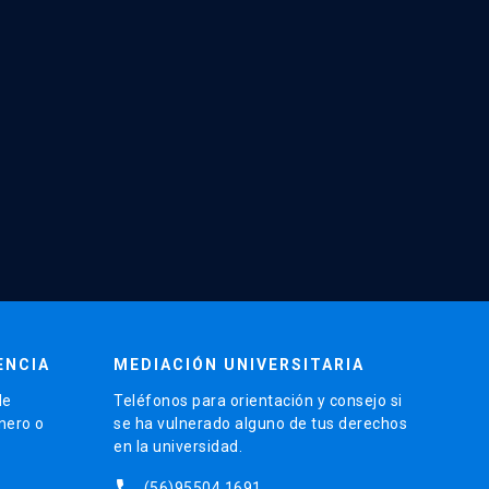
ENCIA
MEDIACIÓN UNIVERSITARIA
de
Teléfonos para orientación y consejo si
énero o
se ha vulnerado alguno de tus derechos
en la universidad.
phone
(56)95504 1691