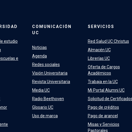
RSIDAD
COMUNICACIÓN
SERVICIOS
UC
e estudio
Red Salud UC Christus
Noticias
n
Almacén UC
Agenda
escuelas e
Librerías UC
Redes sociales
Oferta de Cargos
Visión Universitaria
Académicos
Revista Universitaria
Trabaja en la UC
Media UC
Mi Portal Alumni UC
C
Radio Beethoven
Solicitud de Certificado
onor
Glosario UC
Pago de créditos
Uso de marca
Pago de arancel
ente
Misas y Servicios
Pastorales