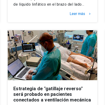
de líquido linfático en el brazo del lado…
Leer más
keyboard_arrow_right
Estrategia de "gatillaje reverso"
será probado en pacientes
conectados a ventilación mecánica