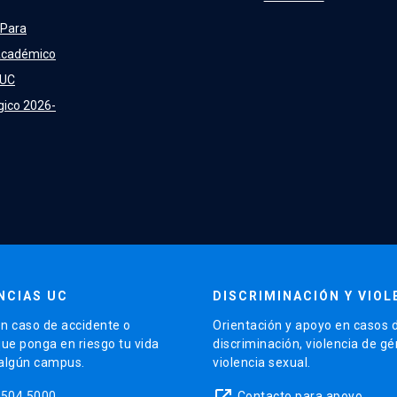
 Para
Académico
 UC
gico 2026-
NCIAS UC
DISCRIMINACIÓN Y VIOL
n caso de accidente o
Orientación y apoyo en casos 
que ponga en riesgo tu vida
discriminación, violencia de g
 algún campus.
violencia sexual.
launch
5504 5000
Contacto para apoyo