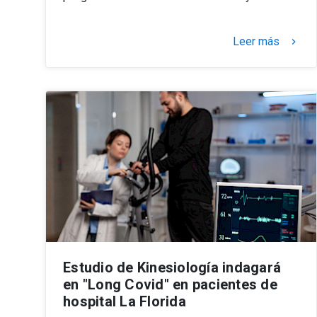
Leer más
keyboard_arrow_right
Estudio de Kinesiología indagará
en "Long Covid" en pacientes de
hospital La Florida