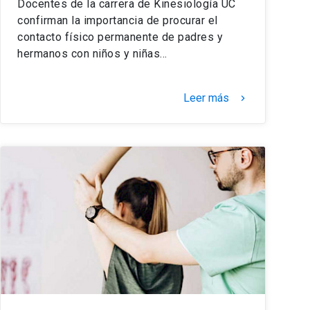
Docentes de la carrera de Kinesiología UC
confirman la importancia de procurar el
contacto físico permanente de padres y
hermanos con niños y niñas…
Leer más
keyboard_arrow_right