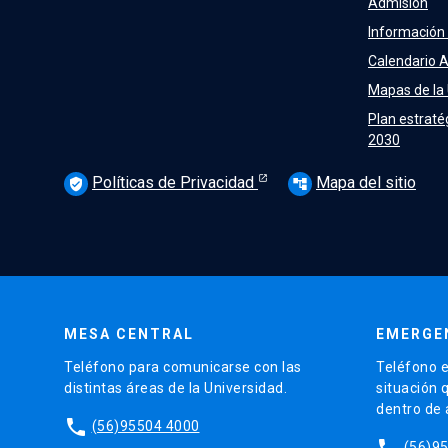
Admisión
Información
Calendario 
Mapas de la
Plan estraté
2030
Políticas de Privacidad
Mapa del sitio
verified_user
account_tree
MESA CENTRAL
EMERGE
Teléfono para comunicarse con las
Teléfono e
distintas áreas de la Universidad.
situación 
dentro de
phone
(56)95504 4000
phone
(56)9