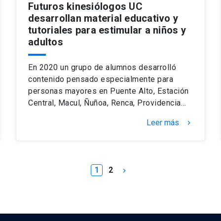
Futuros kinesiólogos UC
desarrollan material educativo y
tutoriales para estimular a niños y
adultos
En 2020 un grupo de alumnos desarrolló
contenido pensado especialmente para
personas mayores en Puente Alto, Estación
Central, Macul, Ñuñoa, Renca, Providencia…
Leer más
keyboard_arrow_right
1
2
keyboard_arrow_right