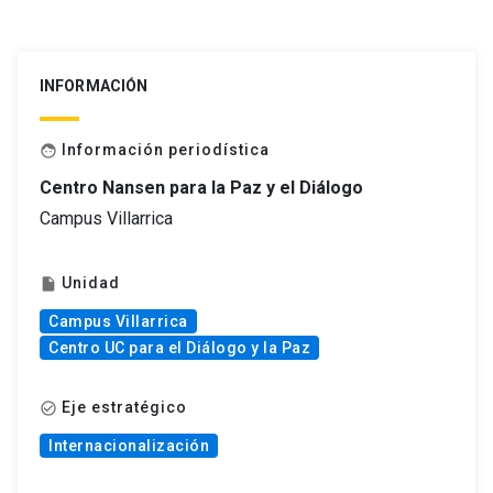
INFORMACIÓN
Información periodística
face
Centro Nansen para la Paz y el Diálogo
Campus Villarrica
Unidad
insert_drive_file
Campus Villarrica
Centro UC para el Diálogo y la Paz
Eje estratégico
check_circle_outline
Internacionalización