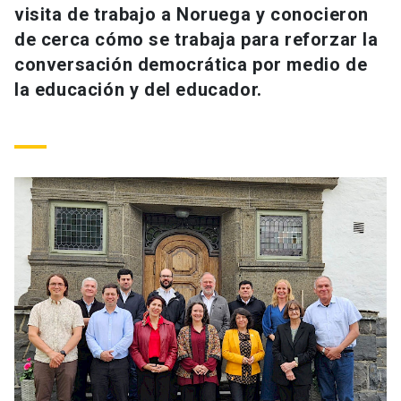
visita de trabajo a Noruega y conocieron
Universidad
de cerca cómo se trabaja para reforzar la
keyboard_arrow_down
Información para
conversación democrática por medio de
la educación y del educador.
Futuros estudiantes
Go to english site
launch
Estudiantes
ACCESOS DIRECTOS
Admisión
launch
Académicos
Mi Cuenta UC
launch
Personal
Correo UC
launch
launch
Alumni
Mi Portal UC
launch
Padres y familia
Medios
Biblioteca
launch
launch
Vecinos
Donaciones
launch