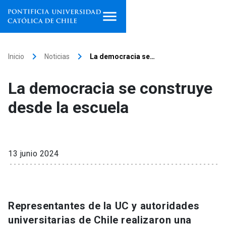
Inicio
keyboard_arrow_right
keyboard_arrow_right
Inicio
Noticias
La democracia se…
Programas de estudio
La democracia se construye
Facultades, escuelas e
desde la escuela
institutos
Investigación
13 junio 2024
Internacionalización
launch
Extensión
Representantes de la UC y autoridades
Vinculación
universitarias de Chile realizaron una