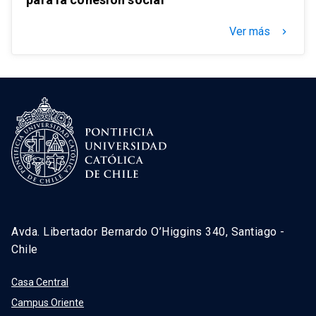
Ver más
keyboard_arrow_right
Avda. Libertador Bernardo O’Higgins 340, Santiago -
Chile
Casa Central
Campus Oriente