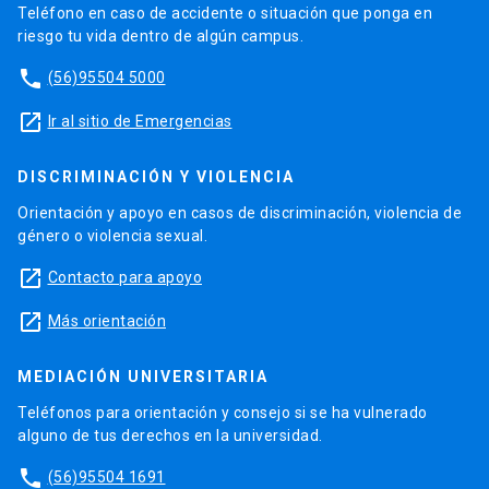
Teléfono en caso de accidente o situación que ponga en
riesgo tu vida dentro de algún campus.
phone
(56)95504 5000
launch
Ir al sitio de Emergencias
DISCRIMINACIÓN Y VIOLENCIA
Orientación y apoyo en casos de discriminación, violencia de
género o violencia sexual.
launch
Contacto para apoyo
launch
Más orientación
MEDIACIÓN UNIVERSITARIA
Teléfonos para orientación y consejo si se ha vulnerado
alguno de tus derechos en la universidad.
phone
(56)95504 1691