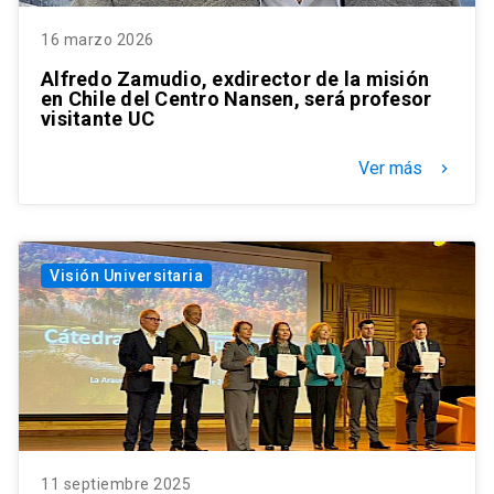
16 marzo 2026
Alfredo Zamudio, exdirector de la misión
en Chile del Centro Nansen, será profesor
visitante UC
Ver más
keyboard_arrow_right
Visión Universitaria
11 septiembre 2025