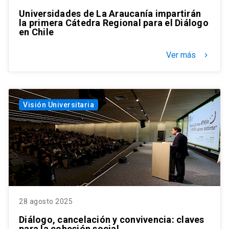
Universidades de La Araucanía impartirán
la primera Cátedra Regional para el Diálogo
en Chile
Ver más
keyboard_arrow_right
Visión Universitaria
28 agosto 2025
Diálogo, cancelación y convivencia: claves
para la cohesión social