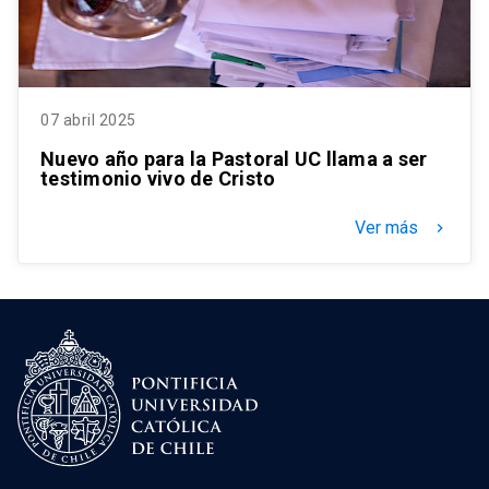
07 abril 2025
Nuevo año para la Pastoral UC llama a ser
testimonio vivo de Cristo
Ver más
keyboard_arrow_right