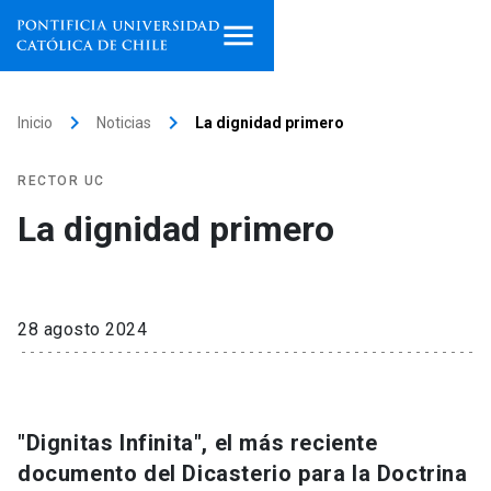
Inicio
keyboard_arrow_right
keyboard_arrow_right
Inicio
Noticias
La dignidad primero
Programas de estudio
RECTOR UC
Facultades, escuelas e
La dignidad primero
institutos
Investigación
28 agosto 2024
Internacionalización
launch
Extensión
"Dignitas Infinita", el más reciente
Vinculación
documento del Dicasterio para la Doctrina