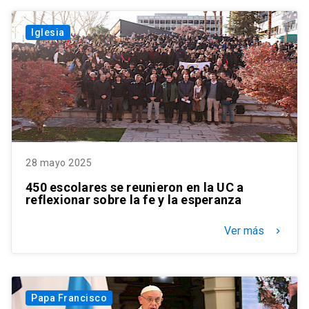
Iglesia
28 mayo 2025
450 escolares se reunieron en la UC a
reflexionar sobre la fe y la esperanza
Ver más
keyboard_arrow_right
Papa Francisco