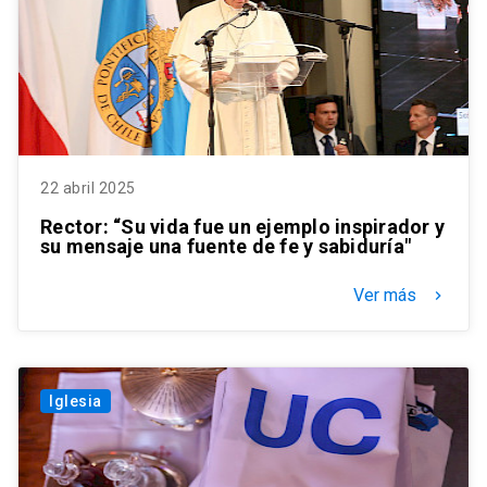
22 abril 2025
Rector: “Su vida fue un ejemplo inspirador y
su mensaje una fuente de fe y sabiduría"
Ver más
keyboard_arrow_right
Iglesia