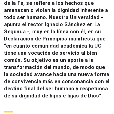
de la Fe, se refiere a los hechos que
Universidad
amenazan o violan la dignidad inherente a
keyboard_arrow_down
Información para
todo ser humano. Nuestra Universidad -
apunta el rector Ignacio Sánchez en La
Futuros estudiantes
Go to english site
launch
Segunda -, muy en la línea con él, en su
Declaración de Principios manifiesta que
Estudiantes
ACCESOS DIRECTOS
“en cuanto comunidad académica la UC
Admisión
launch
tiene una vocación de servicio al bien
Académicos
común. Su objetivo es un aporte a la
Mi Cuenta UC
launch
Personal
transformación del mundo, de modo que
la sociedad avance hacia una nueva forma
Correo UC
launch
launch
Alumni
de convivencia más en consonancia con el
Mi Portal UC
launch
destino final del ser humano y respetuosa
Padres y familia
de su dignidad de hijos e hijas de Dios”.
Medios
Biblioteca
launch
launch
Vecinos
Donaciones
launch