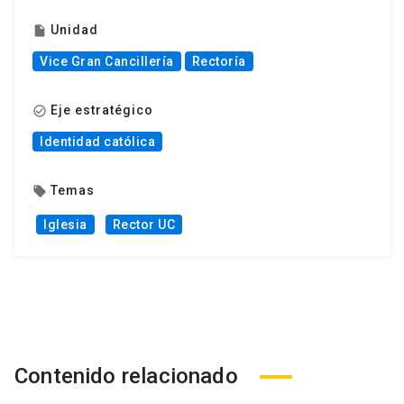
Unidad
insert_drive_file
Vice Gran Cancillería
Rectoría
Eje estratégico
check_circle_outline
Identidad católica
Temas
local_offer
Iglesia
Rector UC
Contenido relacionado