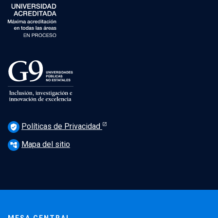
Políticas de Privacidad
verified_user
Mapa del sitio
account_tree
MESA CENTRAL