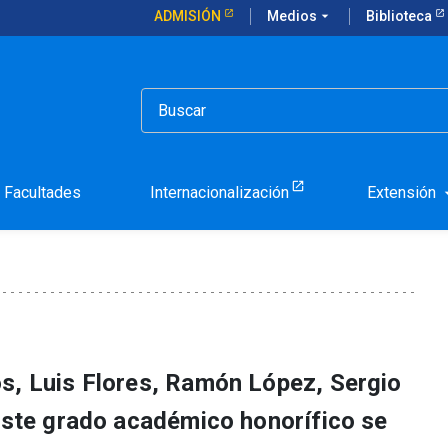
ADMISIÓN
Medios
arrow_drop_down
Biblioteca
s Eméritos a 5 académicos
 Profesores Eméritos a 5
Facultades
Internacionalización
Extensión
arrow_d
s, Luis Flores, Ramón López, Sergio
 Este grado académico honorífico se