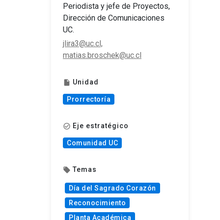
Periodista y jefe de Proyectos,
Dirección de Comunicaciones
UC.
jlira3@uc.cl,
matias.broschek@uc.cl
Unidad
insert_drive_file
Prorrectoría
Eje estratégico
check_circle_outline
Comunidad UC
Temas
local_offer
Día del Sagrado Corazón
Reconocimiento
Planta Académica