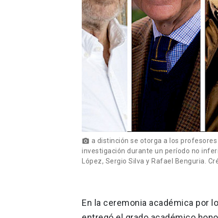
a distinción se otorga a los profesore
photo_camera
investigación durante un período no infer
López, Sergio Silva y Rafael Benguria. Cr
En la ceremonia académica por lo
entregó el grado académico hono