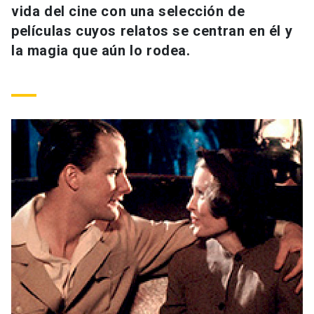
vida del cine con una selección de
Universidad
películas cuyos relatos se centran en él y
keyboard_arrow_down
Información para
la magia que aún lo rodea.
Futuros estudiantes
Go to english site
launch
Estudiantes
ACCESOS DIRECTOS
Admisión
launch
Académicos
Mi Cuenta UC
launch
Personal
Correo UC
launch
launch
Alumni
Mi Portal UC
launch
Padres y familia
Medios
Biblioteca
launch
launch
Vecinos
Donaciones
launch