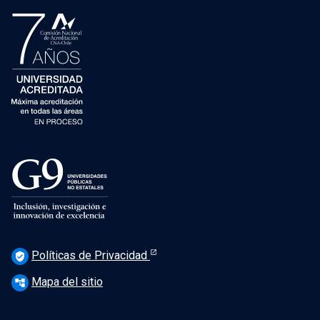
Políticas de Privacidad
verified_user
Mapa del sitio
account_tree