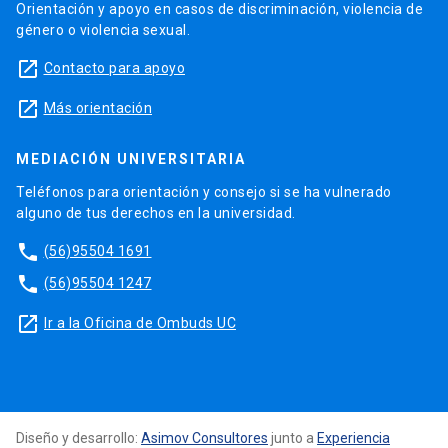
Orientación y apoyo en casos de discriminación, violencia de
género o violencia sexual.
launch
Contacto para apoyo
launch
Más orientación
MEDIACIÓN UNIVERSITARIA
Teléfonos para orientación y consejo si se ha vulnerado
alguno de tus derechos en la universidad.
phone
(56)95504 1691
phone
(56)95504 1247
launch
Ir a la Oficina de Ombuds UC
Diseño y desarrollo:
Asimov Consultores
junto a
Experiencia