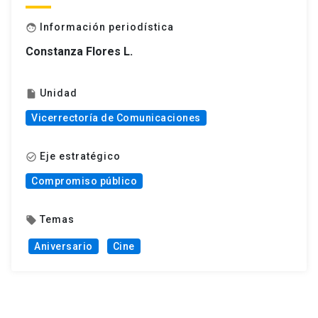
Información periodística
face
Constanza Flores L.
Unidad
insert_drive_file
Vicerrectoría de Comunicaciones
Eje estratégico
check_circle_outline
Compromiso público
Temas
local_offer
Aniversario
Cine