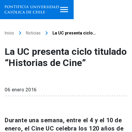
Inicio
keyboard_arrow_right
keyboard_arrow_right
Inicio
Noticias
La UC presenta ciclo…
Programas de estudio
La UC presenta ciclo titulado
Facultades, escuelas e
“Historias de Cine”
institutos
Investigación
06 enero 2016
Internacionalización
launch
Extensión
Durante una semana, entre el 4 y el 10 de
Vinculación
enero, el Cine UC celebra los 120 años de