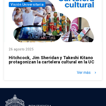
Visión Universitaria
26 agosto 2025
Hitchcock, Jim Sheridan y Takeshi Kitano
protagonizan la cartelera cultural en la UC
Ver más
keyboard_arrow_right