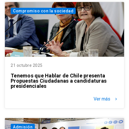
Compromiso con la sociedad
21 octubre 2025
Tenemos que Hablar de Chile presenta
Propuestas Ciudadanas a candidaturas
presidenciales
Ver más
keyboard_arrow_right
Admisión