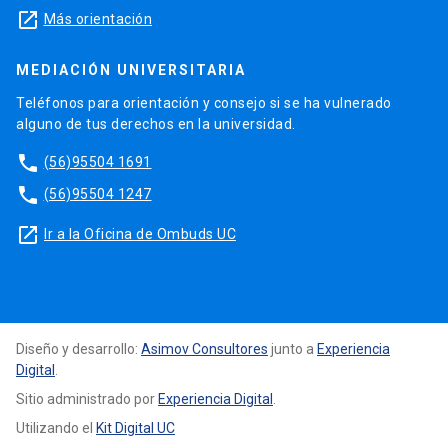
launch
Más orientación
MEDIACIÓN UNIVERSITARIA
Teléfonos para orientación y consejo si se ha vulnerado
alguno de tus derechos en la universidad.
phone
(56)95504 1691
phone
(56)95504 1247
launch
Ir a la Oficina de Ombuds UC
Diseño y desarrollo:
Asimov Consultores
junto a
Experiencia
Digital
.
Sitio administrado por
Experiencia Digital
.
Utilizando el
Kit Digital UC