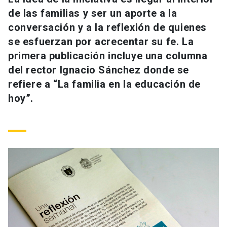
Universidad
de las familias y ser un aporte a la
conversación y a la reflexión de quienes
keyboard_arrow_down
Información para
se esfuerzan por acrecentar su fe. La
primera publicación incluye una columna
Futuros estudiantes
Go to english site
launch
del rector Ignacio Sánchez donde se
Estudiantes
refiere a “La familia en la educación de
ACCESOS DIRECTOS
hoy”.
Admisión
launch
Académicos
Mi Cuenta UC
launch
Personal
Correo UC
launch
launch
Alumni
Mi Portal UC
launch
Padres y familia
Medios
Biblioteca
launch
launch
Vecinos
Donaciones
launch