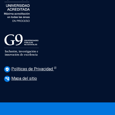
Políticas de Privacidad
verified_user
Mapa del sitio
account_tree