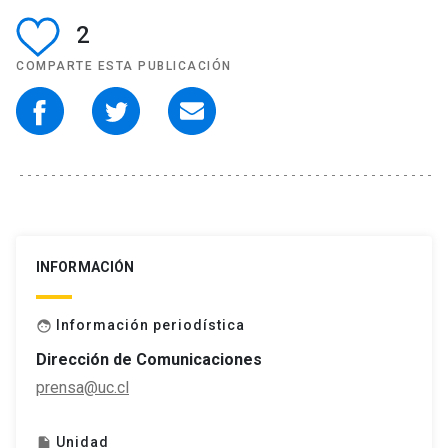
2
COMPARTE ESTA PUBLICACIÓN
INFORMACIÓN
Información periodística
face
Dirección de Comunicaciones
prensa@uc.cl
Unidad
insert_drive_file