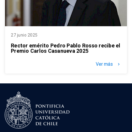
27 junio 2025
Rector emérito Pedro Pablo Rosso recibe el
Premio Carlos Casanueva 2025
Ver más
keyboard_arrow_right