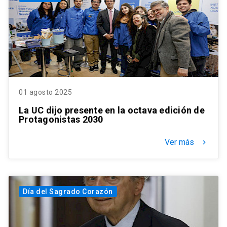
01 agosto 2025
La UC dijo presente en la octava edición de
Protagonistas 2030
Ver más
keyboard_arrow_right
Día del Sagrado Corazón