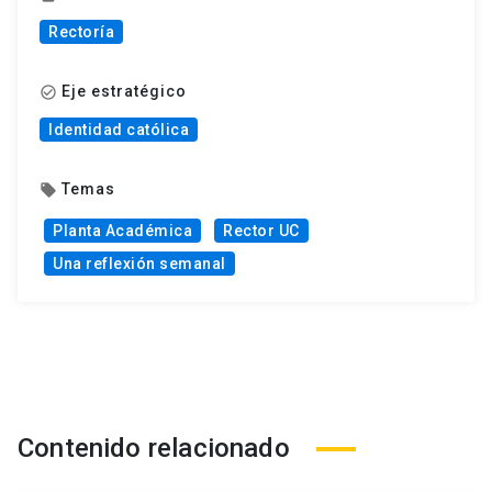
Rectoría
Eje estratégico
check_circle_outline
Identidad católica
Temas
local_offer
Planta Académica
Rector UC
Una reflexión semanal
Contenido relacionado