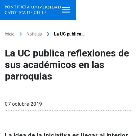
Inicio
keyboard_arrow_right
keyboard_arrow_right
Inicio
Noticias
La UC publica…
Programas de estudio
La UC publica reflexiones de
Facultades, escuelas e
sus académicos en las
institutos
parroquias
Investigación
Internacionalización
launch
07 octubre 2019
Extensión
Vinculación
La idea de la iniciativa es llegar al interior