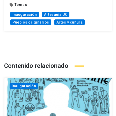
Temas
local_offer
Inauguración
Artesanía UC
Pueblos originarios
Artes y cultura
Contenido relacionado
Inauguración