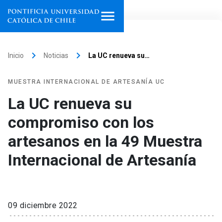
Inicio
keyboard_arrow_right
keyboard_arrow_right
Inicio
Noticias
La UC renueva su…
Programas de estudio
MUESTRA INTERNACIONAL DE ARTESANÍA UC
Facultades, escuelas e
La UC renueva su
institutos
compromiso con los
Investigación
artesanos en la 49 Muestra
Internacionalización
Internacional de Artesanía
launch
Extensión
Vinculación
09 diciembre 2022