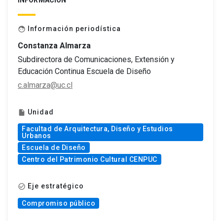
INFORMACIÓN
Información periodística
face
Constanza Almarza
Subdirectora de Comunicaciones, Extensión y
Educación Continua Escuela de Diseño
c.almarza@uc.cl
Unidad
insert_drive_file
Facultad de Arquitectura, Diseño y Estudios
Urbanos
Escuela de Diseño
Centro del Patrimonio Cultural CENPUC
Eje estratégico
check_circle_outline
Compromiso público