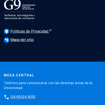
Políticas de Privacidad
verified_user
Mapa del sitio
account_tree
MESA CENTRAL
Teléfono para comunicarse con las distintas áreas de la
Universidad.
phone
(56)95504 4000