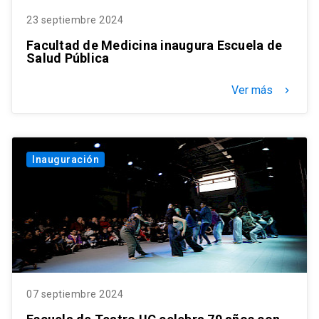
23 septiembre 2024
Facultad de Medicina inaugura Escuela de
Salud Pública
Ver más
keyboard_arrow_right
Inauguración
07 septiembre 2024