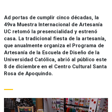
Universidad
keyboard_arrow_down
Información para
Ad portas de cumplir cinco décadas, la
49va Muestra Internacional de Artesanía
Futuros estudiantes
Go to english site
launch
UC retomó la presencialidad y estrenó
casa. La tradicional fiesta de la artesanía,
Estudiantes
ACCESOS DIRECTOS
que anualmente organiza el Programa de
Admisión
launch
Artesanía de la Escuela de Diseño de la
Académicos
Universidad Católica, abrió al público este
Mi Cuenta UC
launch
Personal
8 de diciembre en el Centro Cultural Santa
Rosa de Apoquindo.
Correo UC
launch
launch
Alumni
Mi Portal UC
launch
Padres y familia
Medios
Biblioteca
launch
launch
Vecinos
Donaciones
launch