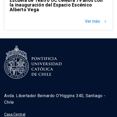
Escuela de Teatro UC celebra 79 años con
la inauguración del Espacio Escénico
Alberto Vega
Ver más
keyboard_arrow_right
Avda. Libertador Bernardo O’Higgins 340, Santiago -
Chile
Casa Central