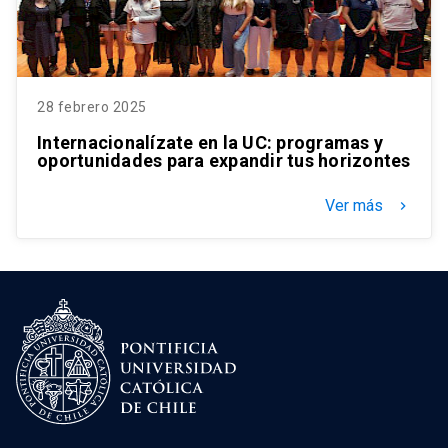
28 febrero 2025
Internacionalízate en la UC: programas y
oportunidades para expandir tus horizontes
Ver más
keyboard_arrow_right