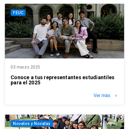
FEUC
03 marzo 2025
Conoce a tus representantes estudiantiles
para el 2025
Ver más
keyboard_arrow_right
Novatos y Novatas