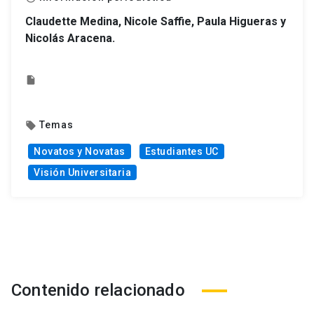
Claudette Medina, Nicole Saffie, Paula Higueras y
Nicolás Aracena.
insert_drive_file
Temas
local_offer
Novatos y Novatas
Estudiantes UC
Visión Universitaria
Contenido relacionado