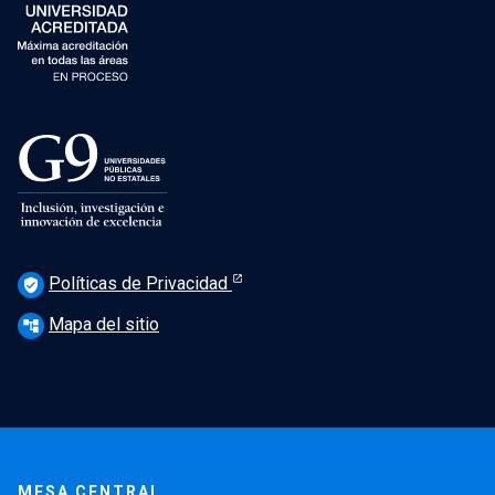
Políticas de Privacidad
verified_user
Mapa del sitio
account_tree
MESA CENTRAL