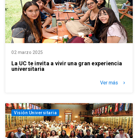
02 marzo 2025
La UC te invita a vivir una gran experiencia
universitaria
Ver más
keyboard_arrow_right
Visión Universitaria