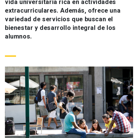
vida universitaria rica en actividades
Universidad
extracurriculares. Además, ofrece una
variedad de servicios que buscan el
keyboard_arrow_down
Información para
bienestar y desarrollo integral de los
Futuros estudiantes
Go to english site
alumnos.
launch
Estudiantes
ACCESOS DIRECTOS
Admisión
launch
Académicos
Mi Cuenta UC
launch
Personal
Correo UC
launch
launch
Alumni
Mi Portal UC
launch
Padres y familia
Medios
Biblioteca
launch
launch
Vecinos
Donaciones
launch