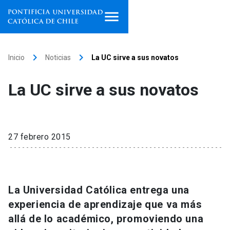
Inicio
keyboard_arrow_right
keyboard_arrow_right
Inicio
Noticias
La UC sirve a sus novatos
Programas de estudio
La UC sirve a sus novatos
Facultades, escuelas e
institutos
Investigación
27 febrero 2015
Internacionalización
launch
Extensión
La Universidad Católica entrega una
experiencia de aprendizaje que va más
Vinculación
allá de lo académico, promoviendo una