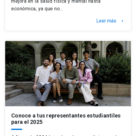
mejora en la salud física y mental hasta
económica, ya que no…
Leer más
keyboard_arrow_right
Conoce a tus representantes estudiantiles
para el 2025