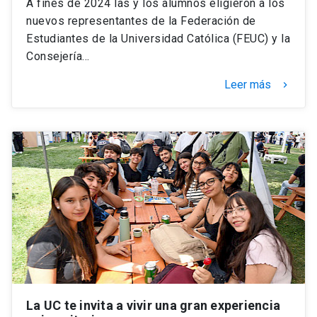
A fines de 2024 las y los alumnos eligieron a los
nuevos representantes de la Federación de
Estudiantes de la Universidad Católica (FEUC) y la
Consejería…
Leer más
keyboard_arrow_right
La UC te invita a vivir una gran experiencia