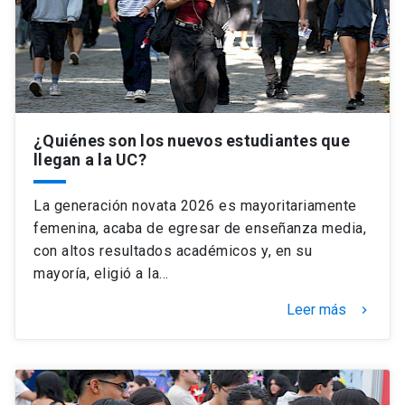
Universidad
keyboard_arrow_down
Información para
Futuros estudiantes
Go to english site
launch
¿Quiénes son los nuevos estudiantes que
Estudiantes
ACCESOS DIRECTOS
llegan a la UC?
Admisión
launch
Académicos
La generación novata 2026 es mayoritariamente
Mi Cuenta UC
launch
femenina, acaba de egresar de enseñanza media,
Personal
con altos resultados académicos y, en su
Correo UC
launch
mayoría, eligió a la…
launch
Alumni
Mi Portal UC
launch
Leer más
keyboard_arrow_right
Padres y familia
Medios
Biblioteca
launch
launch
Vecinos
Donaciones
launch