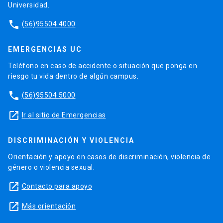
Universidad.
phone
(56)95504 4000
EMERGENCIAS UC
Teléfono en caso de accidente o situación que ponga en
riesgo tu vida dentro de algún campus.
phone
(56)95504 5000
launch
Ir al sitio de Emergencias
DISCRIMINACIÓN Y VIOLENCIA
Orientación y apoyo en casos de discriminación, violencia de
género o violencia sexual.
launch
Contacto para apoyo
launch
Más orientación