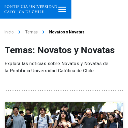
Inicio
keyboard_arrow_right
keyboard_arrow_right
Inicio
Temas
Novatos y Novatas
Programas de estudio
Temas: Novatos y Novatas
Facultades, escuelas e
institutos
Explora las noticias sobre Novatos y Novatas de
la Pontificia Universidad Católica de Chile.
Investigación
Internacionalización
launch
Extensión
Vinculación