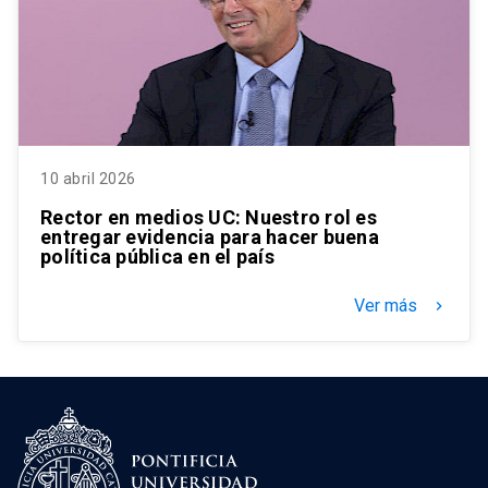
10 abril 2026
Rector en medios UC: Nuestro rol es
entregar evidencia para hacer buena
política pública en el país
Ver más
keyboard_arrow_right