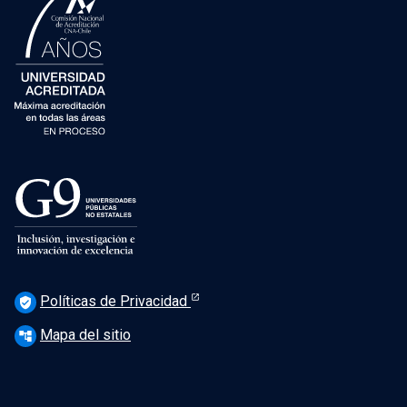
Políticas de Privacidad
verified_user
Mapa del sitio
account_tree