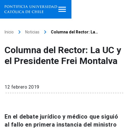
Inicio
keyboard_arrow_right
keyboard_arrow_right
Inicio
Noticias
Columna del Rector: La…
Programas de estudio
Columna del Rector: La UC y
Facultades, escuelas e
el Presidente Frei Montalva
institutos
Investigación
12 febrero 2019
Internacionalización
launch
Extensión
En el debate jurídico y médico que siguió
Vinculación
al fallo en primera instancia del ministro