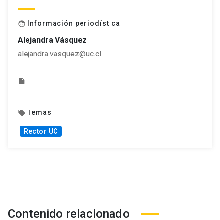
Información periodística
face
Alejandra Vásquez
alejandra.vasquez@uc.cl
insert_drive_file
Temas
local_offer
Rector UC
Contenido relacionado