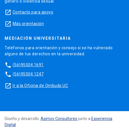
género o violencia sexual.
launch
Contacto para apoyo
launch
Más orientación
MEDIACIÓN UNIVERSITARIA
Teléfonos para orientación y consejo si se ha vulnerado
alguno de tus derechos en la universidad.
phone
(56)95504 1691
phone
(56)95504 1247
launch
Ir a la Oficina de Ombuds UC
Diseño y desarrollo:
Asimov Consultores
junto a
Experiencia
Digital
.