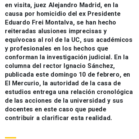
en visita, juez Alejandro Madrid, en la
Universidad
causa por homicidio del ex Presidente
keyboard_arrow_down
Información para
Eduardo Frei Montalva, se han hecho
reiteradas alusiones imprecisas y
Futuros estudiantes
Go to english site
launch
equívocas al rol de la UC, sus académicos
y profesionales en los hechos que
Estudiantes
ACCESOS DIRECTOS
conforman la investigación judicial. En la
Admisión
launch
columna del rector Ignacio Sánchez,
Académicos
publicada este domingo 10 de febrero, en
Mi Cuenta UC
launch
Personal
El Mercurio, la autoridad de la casa de
estudios entrega una relación cronológica
Correo UC
launch
launch
Alumni
de las acciones de la universidad y sus
Mi Portal UC
launch
docentes en este caso que puede
Padres y familia
contribuir a clarificar esta realidad.
Medios
Biblioteca
launch
launch
Vecinos
Donaciones
launch