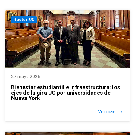
Rector UC
27 mayo 2026
Bienestar estudiantil e infraestructura: los
ejes de la gira UC por universidades de
Nueva York
Ver más
keyboard_arrow_right