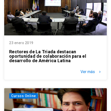
23 enero 2019
Rectores de La Triada destacan
oportunidad de colaboración para el
desarrollo de América Latina
Ver más
keyboard_arrow_right
Cursos Online