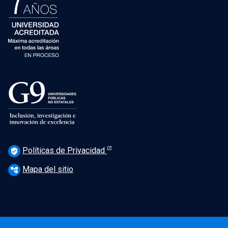
Políticas de Privacidad
verified_user
Mapa del sitio
account_tree