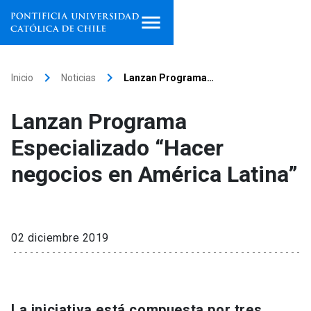
Inicio
keyboard_arrow_right
keyboard_arrow_right
Inicio
Noticias
Lanzan Programa…
Programas de estudio
Lanzan Programa
Facultades, escuelas e
Especializado “Hacer
institutos
negocios en América Latina”
Investigación
Internacionalización
launch
02 diciembre 2019
Extensión
Vinculación
La iniciativa está compuesta por tres