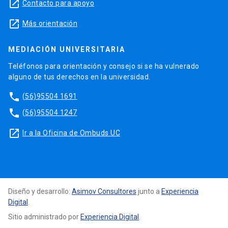
launch
Contacto para apoyo
launch
Más orientación
MEDIACIÓN UNIVERSITARIA
Teléfonos para orientación y consejo si se ha vulnerado
alguno de tus derechos en la universidad.
phone
(56)95504 1691
phone
(56)95504 1247
launch
Ir a la Oficina de Ombuds UC
Diseño y desarrollo:
Asimov Consultores
junto a
Experiencia
Digital
.
Sitio administrado por
Experiencia Digital
.