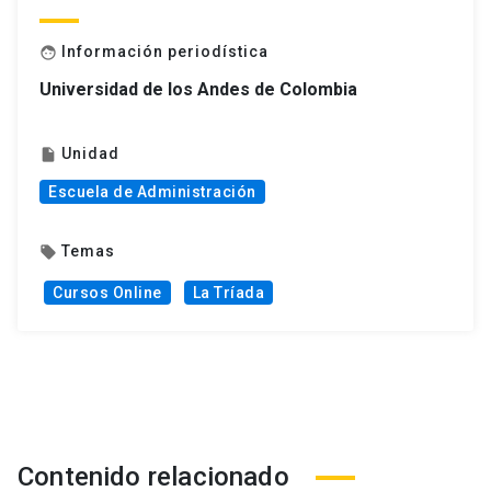
Información periodística
face
Universidad de los Andes de Colombia
Unidad
insert_drive_file
Escuela de Administración
Temas
local_offer
Cursos Online
La Tríada
Contenido relacionado