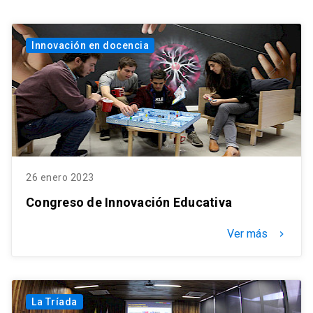
Innovación en docencia
26 enero 2023
Congreso de Innovación Educativa
Ver más
keyboard_arrow_right
La Tríada