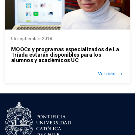
05 septiembre 2018
MOOCs y programas especializados de La
Tríada estarán disponibles para los
alumnos y académicos UC
Ver más
keyboard_arrow_right