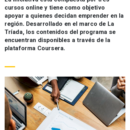
Universidad
cursos online y tiene como objetivo
apoyar a quienes decidan emprender en la
keyboard_arrow_down
Información para
región. Desarrollado en el marco de La
Tríada, los contenidos del programa se
Futuros estudiantes
Go to english site
launch
encuentran disponibles a través de la
Estudiantes
plataforma Coursera.
ACCESOS DIRECTOS
Admisión
launch
Académicos
Mi Cuenta UC
launch
Personal
Correo UC
launch
launch
Alumni
Mi Portal UC
launch
Padres y familia
Medios
Biblioteca
launch
launch
Vecinos
Donaciones
launch