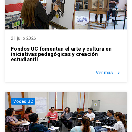
21 julio 2026
Fondos UC fomentan el arte y cultura en
iniciativas pedagógicas y creación
estudiantil
Ver más
keyboard_arrow_right
Voces UC