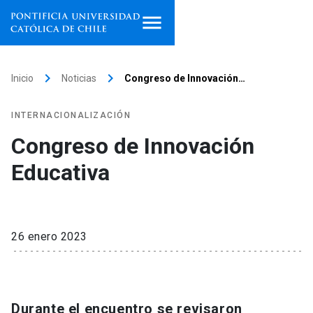
Inicio
keyboard_arrow_right
keyboard_arrow_right
Inicio
Noticias
Congreso de Innovación…
Programas de estudio
INTERNACIONALIZACIÓN
Facultades, escuelas e
Congreso de Innovación
institutos
Educativa
Investigación
Internacionalización
launch
26 enero 2023
Extensión
Vinculación
Durante el encuentro se revisaron