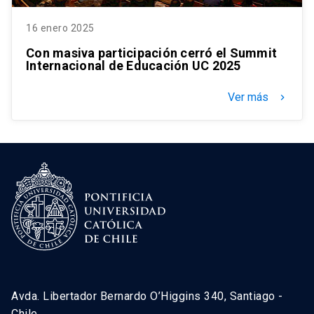
16 enero 2025
Con masiva participación cerró el Summit
Internacional de Educación UC 2025
Ver más
keyboard_arrow_right
Avda. Libertador Bernardo O’Higgins 340, Santiago -
Chile