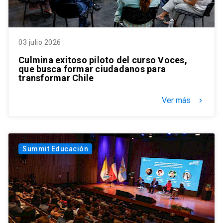
03 julio 2026
Culmina exitoso piloto del curso Voces,
que busca formar ciudadanos para
transformar Chile
Ver más
keyboard_arrow_right
Summit Educación