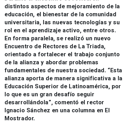
Universidad
distintos aspectos de mejoramiento de la
educación, el bienestar de la comunidad
keyboard_arrow_down
Información para
universitaria, las nuevas tecnologías y su
rol en el aprendizaje activo, entre otros.
Futuros estudiantes
Go to english site
launch
En forma paralela, se realizó un nuevo
Encuentro de Rectores de La Triada,
Estudiantes
ACCESOS DIRECTOS
orientado a fortalecer el trabajo conjunto
Admisión
launch
Académicos
de la alianza y abordar problemas
fundamentales de nuestra sociedad. “Esta
Mi Cuenta UC
launch
Personal
alianza aporta de manera significativa a la
Correo UC
launch
Educación Superior de Latinoamérica, por
launch
Alumni
lo que es un gran desafío seguir
Mi Portal UC
launch
desarrollándola”, comentó el rector
Padres y familia
Ignacio Sánchez en una columna en El
Medios
Biblioteca
launch
launch
Vecinos
Mostrador.
Donaciones
launch