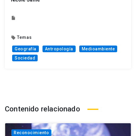
insert_drive_file
Temas
local_offer
Geografía
Antropología
Medioambiente
Sociedad
Contenido relacionado
Reconocimiento