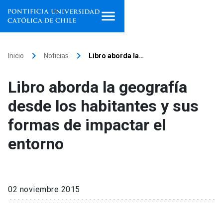
Inicio
keyboard_arrow_right
keyboard_arrow_right
Inicio
Noticias
Libro aborda la…
Programas de estudio
Libro aborda la geografía
Facultades, escuelas e
desde los habitantes y sus
institutos
formas de impactar el
Investigación
entorno
Internacionalización
launch
Extensión
02 noviembre 2015
Vinculación