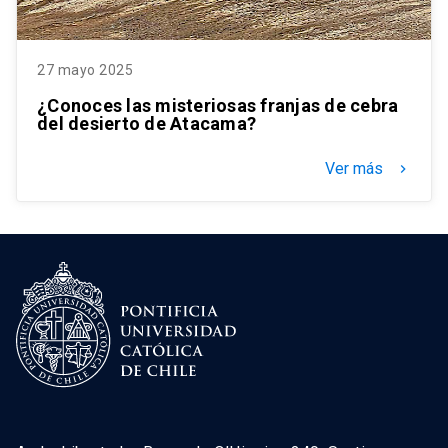
27 mayo 2025
¿Conoces las misteriosas franjas de cebra
del desierto de Atacama?
Ver más
keyboard_arrow_right