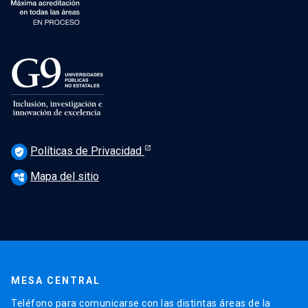
Políticas de Privacidad
verified_user
Mapa del sitio
account_tree
MESA CENTRAL
Teléfono para comunicarse con las distintas áreas de la