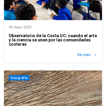
30 mayo 2025
Observatorio de la Costa UC: cuando el arte
y la ciencia se unen por las comunidades
costeras
Ver más
keyboard_arrow_right
Geografía