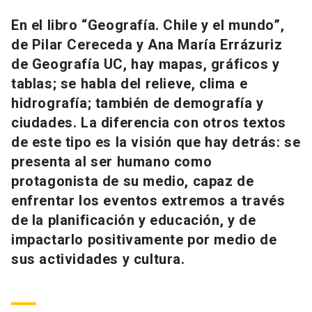
Universidad
En el libro “Geografía. Chile y el mundo”,
de Pilar Cereceda y Ana María Errázuriz
keyboard_arrow_down
Información para
de Geografía UC, hay mapas, gráficos y
Futuros estudiantes
Go to english site
launch
tablas; se habla del relieve, clima e
hidrografía; también de demografía y
Estudiantes
ACCESOS DIRECTOS
ciudades. La diferencia con otros textos
de este tipo es la visión que hay detrás: se
Admisión
launch
Académicos
presenta al ser humano como
Mi Cuenta UC
launch
protagonista de su medio, capaz de
Personal
enfrentar los eventos extremos a través
Correo UC
launch
launch
Alumni
de la planificación y educación, y de
Mi Portal UC
launch
impactarlo positivamente por medio de
Padres y familia
sus actividades y cultura.
Medios
Biblioteca
launch
launch
Vecinos
Donaciones
launch