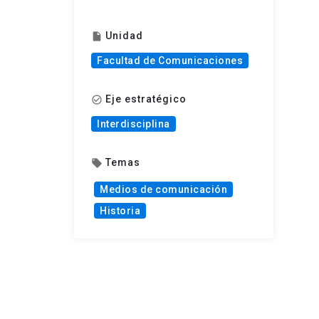
Unidad
insert_drive_file
Facultad de Comunicaciones
Eje estratégico
check_circle_outline
Interdisciplina
Temas
local_offer
Medios de comunicación
Historia