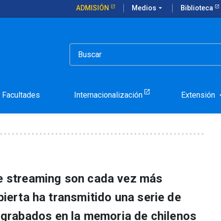
ADMISIÓN
Medios
arrow_drop_down
Biblioteca
visión chilena
aron la televisión chilen
Facultades
Internacionalización
Extensión
arrow_d
de streaming son cada vez más
abierta ha transmitido una serie de
rabados en la memoria de chilenos