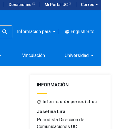
Donaciones
Mi Portal UC
Correo
arrow_drop_down
Información para
English Site
language
arrow_drop_down
a
Vinculación
Universidad
rop_down
arrow_drop_down
INFORMACIÓN
Información periodística
face
Josefina Lira
Periodista Dirección de
Comunicaciones UC